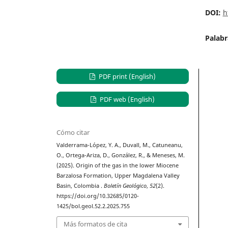
DOI:
h
Palabr
PDF print (English)
PDF web (English)
Cómo citar
Valderrama-López, Y. A., Duvall, M., Catuneanu,
O., Ortega-Ariza, D., González, R., & Meneses, M.
(2025). Origin of the gas in the lower Miocene
Barzalosa Formation, Upper Magdalena Valley
Basin, Colombia .
Boletín Geológico
,
52
(2).
https://doi.org/10.32685/0120-
1425/bol.geol.52.2.2025.755
Más formatos de cita