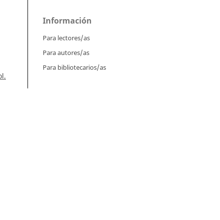
Información
Para lectores/as
Para autores/as
Para bibliotecarios/as
l.
n,
án,
Tutoriales
Intrucciones para autores
l
Cómo enviar un artículo
Cómo cargar una versión corregida
):
Cómo diligenciar metadatos en OJS
Instrucciones para revisores
Cómo hacer una revisión
Instrucciones para editores