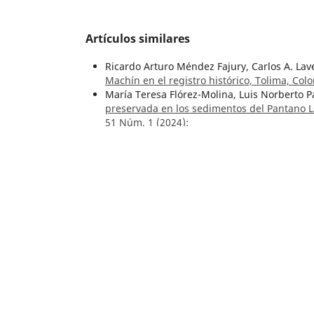
Artículos similares
Ricardo Arturo Méndez Fajury, Carlos A. La
Machín en el registro histórico, Tolima, Co
María Teresa Flórez-Molina, Luis Norberto 
preservada en los sedimentos del Pantano 
51 Núm. 1 (2024):
María Teresa Flórez Molina, Luis Norberto P
Sensores paleoclimáticos del último mileni
Colombia
,
Boletín Geológico: Vol. 50 Núm. 2
Roberto Terraza Melo, Germán Martínez Apa
region of the Eastern Cordillera, Colombia
,
Gustavo Garzón-Valencia, Sonia Patricia Sa
cuatro cavidades subterráneas colombianas:
Número Especial de Espeleología
Francesco Sauro, Carlos A. Lasso,
Geoquímica
Chiribiquete, sector de los ríos Caquetá y Y
Especial de Espeleología
César Augusto Castellanos-Morales, Frank V
área kárstica de La Paz, Santander. Primer