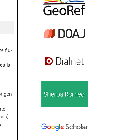
s flu-
 a la
origen
nto
nda).
s