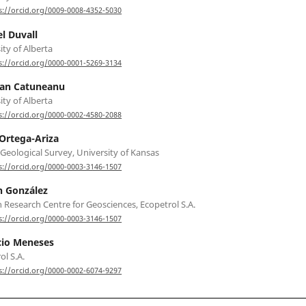
s://orcid.org/0009-0008-4352-5030
l Duvall
ity of Alberta
s://orcid.org/0000-0001-5269-3134
ian Catuneanu
ity of Alberta
s://orcid.org/0000-0002-4580-2088
Ortega-Ariza
Geological Survey, University of Kansas
s://orcid.org/0000-0003-3146-1507
 González
Research Centre for Geosciences, Ecopetrol S.A.
s://orcid.org/0000-0003-3146-1507
cio Meneses
ol S.A.
s://orcid.org/0000-0002-6074-9297