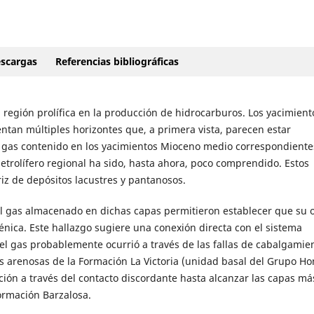
scargas
Referencias bibliográficas
región prolífica en la producción de hidrocarburos. Los yacimiento
entan múltiples horizontes que, a primera vista, parecen estar
el gas contenido en los yacimientos Mioceno medio correspondientes
petrolífero regional ha sido, hasta ahora, poco comprendido. Estos
z de depósitos lacustres y pantanosos.
 al gas almacenado en dichas capas permitieron establecer que su 
nica. Este hallazgo sugiere una conexión directa con el sistema
 del gas probablemente ocurrió a través de las fallas de cabalgamie
as arenosas de la Formación La Victoria (unidad basal del Grupo Ho
ión a través del contacto discordante hasta alcanzar las capas má
ormación Barzalosa.