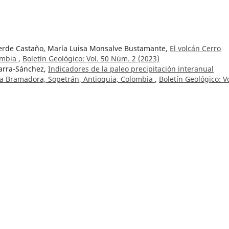
verde Castaño, María Luisa Monsalve Bustamante,
El volcán Cerro
lombia
,
Boletín Geológico: Vol. 50 Núm. 2 (2023)
Parra-Sánchez,
Indicadores de la paleo precipitación interanual
La Bramadora, Sopetrán, Antioquia, Colombia
,
Boletín Geológico: Vo
arra Sánchez, Gonzalo Abril Ramírez, Carlos Albeiro Monsalve Marí
o preservados en los sedimentos del Pantano La Bramadora, Sopetr
 (2023)
ricio,
Motavita Formation, new lithostratigraphic unit in the centra
Boletín Geológico: Vol. 50 Núm. 2 (2023)
lazar-Velásquez, Luisa Fernanda Meza-Maldonado ,
Microclimas en
 evaluación fisicoquímica
,
Boletín Geológico: Vol. 51 Núm. 2 (2024
 y espeleogénesis de cuevas de cuarzoarenita en la serranía de
arí, Colombia
,
Boletín Geológico: Vol. 51 Núm. 2 (2024): Número
argas, Wadi Elim Sosa-González,
Un evento de extinción local en el
 registro para un ambiente subterráneo en Colombia
,
Boletín