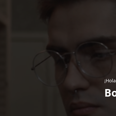
¡Hola
Bo