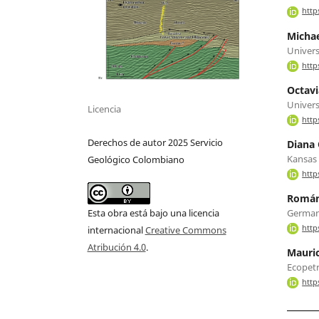
http
Michae
Univers
http
Octav
Univers
Licencia
http
Derechos de autor 2025 Servicio
Diana 
Kansas 
Geológico Colombiano
http
Román
German 
Esta obra está bajo una licencia
http
internacional
Creative Commons
Atribución 4.0
.
Mauri
Ecopetr
http