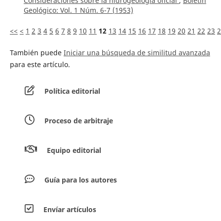
Consideraciones sobre la hidrogeología oficial
,
Boletín
Geológico: Vol. 1 Núm. 6-7 (1953)
<<
<
1
2
3
4
5
6
7
8
9
10
11
12
13
14
15
16
17
18
19
20
21
22
23
2
También puede
Iniciar una búsqueda de similitud avanzada
para este artículo.
Política editorial
Proceso de arbitraje
Equipo editorial
Guía para los autores
Envíar artículos