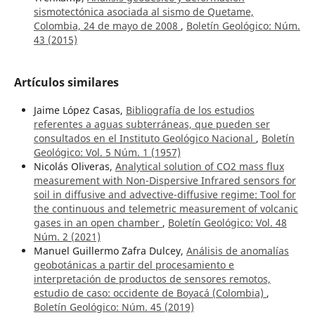
sismotectónica asociada al sismo de Quetame,
Colombia, 24 de mayo de 2008
,
Boletín Geológico: Núm.
43 (2015)
Artículos similares
Jaime López Casas,
Bibliografía de los estudios
referentes a aguas subterráneas, que pueden ser
consultados en el Instituto Geológico Nacional
,
Boletín
Geológico: Vol. 5 Núm. 1 (1957)
Nicolás Oliveras,
Analytical solution of CO2 mass flux
measurement with Non-Dispersive Infrared sensors for
soil in diffusive and advective-diffusive regime: Tool for
the continuous and telemetric measurement of volcanic
gases in an open chamber
,
Boletín Geológico: Vol. 48
Núm. 2 (2021)
Manuel Guillermo Zafra Dulcey,
Análisis de anomalías
geobotánicas a partir del procesamiento e
interpretación de productos de sensores remotos,
estudio de caso: occidente de Boyacá (Colombia)
,
Boletín Geológico: Núm. 45 (2019)