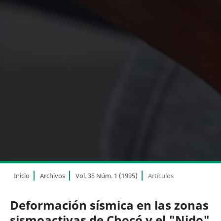
Inicio
Archivos
Vol. 35 Núm. 1 (1995)
Artículos
Deformación sísmica en las zonas
sismoactivas de Chocó y el "Nido"