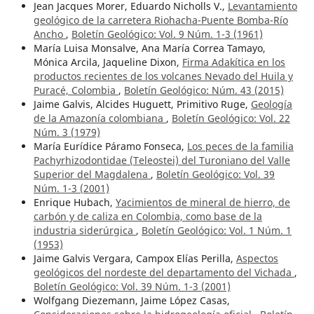
Jean Jacques Morer, Eduardo Nicholls V.,
Levantamiento
geológico de la carretera Riohacha-Puente Bomba-Río
Ancho
,
Boletín Geológico: Vol. 9 Núm. 1-3 (1961)
María Luisa Monsalve, Ana María Correa Tamayo,
Mónica Arcila, Jaqueline Dixon,
Firma Adakítica en los
productos recientes de los volcanes Nevado del Huila y
Puracé, Colombia
,
Boletín Geológico: Núm. 43 (2015)
Jaime Galvis, Alcides Huguett, Primitivo Ruge,
Geología
de la Amazonía colombiana
,
Boletín Geológico: Vol. 22
Núm. 3 (1979)
María Eurídice Páramo Fonseca,
Los peces de la familia
Pachyrhizodontidae (Teleostei) del Turoniano del Valle
Superior del Magdalena
,
Boletín Geológico: Vol. 39
Núm. 1-3 (2001)
Enrique Hubach,
Yacimientos de mineral de hierro, de
carbón y de caliza en Colombia, como base de la
industria siderúrgica
,
Boletín Geológico: Vol. 1 Núm. 1
(1953)
Jaime Galvis Vergara, Campox Elías Perilla,
Aspectos
geológicos del nordeste del departamento del Vichada
,
Boletín Geológico: Vol. 39 Núm. 1-3 (2001)
Wolfgang Diezemann, Jaime López Casas,