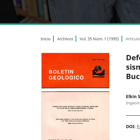
Inicio
Archivos
Vol. 35 Núm. 1 (1995)
Artícul
Def
sis
Buc
Elkin 
Ingeom
DOI:
h