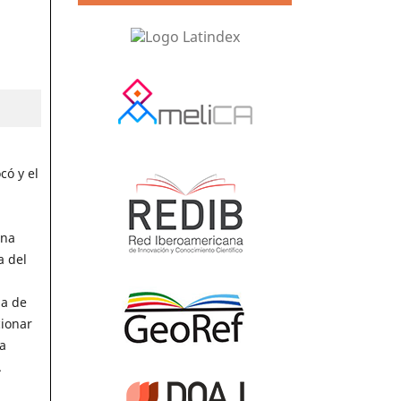
có y el
una
a del
ia de
cionar
a
.