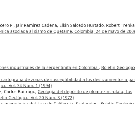
Acero P., Jair Ramírez Cadena, Elkin Salcedo Hurtado, Robert Trenk
tónica asociada al sismo de Quetame, Colombia, 24 de mayo de 20
iones industriales de la serpentinita en Colombia
,
Boletín Geológic
cartografía de zonas de susceptibilidad a los deslizamientos a par
ico: Vol. 34 Núm. 1 (1994)
z, Carlos Buitrago,
Geología del depósito de plomo-zinc-plata, Las
etín Geológico: Vol. 20 Núm. 3 (1972)
 y geoquímica del área de California, Santander
,
Boletín Geológico
eológico de Cúcuta
,
Boletín Geológico: Vol. 25 Núm. 3 (1982)
 de clasificación de los carbones colombianos
,
Boletín Geológico: V
 el problema de la exageración vertical en fotointerpretación
,