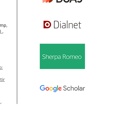
amp,
08
,
o:
tir
:
Información
ol.
Para lectores/as
Para autores/as