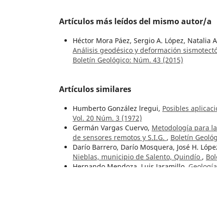
Artículos más leídos del mismo autor/a
Héctor Mora Páez, Sergio A. López, Natalia 
Análisis geodésico y deformación sismotec
Boletín Geológico: Núm. 43 (2015)
Artículos similares
Humberto González lregui,
Posibles aplicac
Vol. 20 Núm. 3 (1972)
Germán Vargas Cuervo,
Metodología para la 
de sensores remotos y S.I.G.
,
Boletín Geológ
Darío Barrero, Darío Mosquera, José H. Lópe
Nieblas, municipio de Salento, Quindío
,
Bol
Hernando Mendoza, Luis Jaramillo,
Geología
Vol. 22 Núm. 2 (1979)
Jorge Hermes Carreño Baez,
Informe hidrog
Carlos Uribe B., Fabio H. Pérez G.,
Propuesta
28 Núm. 1 (1987)
Humberto Rosas García,
Observaciones sobre