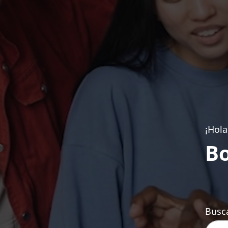
¡Hola
Bo
Busca