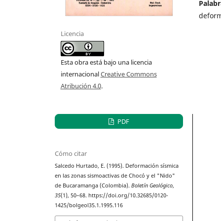
Palabr
deform
Licencia
Esta obra está bajo una licencia
internacional
Creative Commons
Atribución 4.0
.
PDF
Cómo citar
Salcedo Hurtado, E. (1995). Deformación sísmica
en las zonas sismoactivas de Chocó y el "Nido"
de Bucaramanga (Colombia).
Boletín Geológico
,
35
(1), 50–68. https://doi.org/10.32685/0120-
1425/bolgeol35.1.1995.116