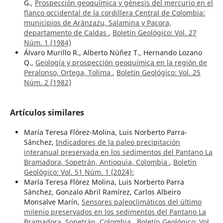
G.,
Prospección geoquímica y génesis del mercurio en el
flanco occidental de la cordillera Central de Colombia:
municipios de Aránzazu, Salamina y Pacora,
departamento de Caldas
,
Boletín Geológico: Vol. 27
Núm. 1 (1984)
Álvaro Murillo R., Alberto Núñez T., Hernando Lozano
Q.,
Geología y prospección geoquímica en la región de
Peralonso, Ortega, Tolima
,
Boletín Geológico: Vol. 25
Núm. 2 (1982)
Artículos similares
María Teresa Flórez-Molina, Luis Norberto Parra-
Sánchez,
Indicadores de la paleo precipitación
interanual preservada en los sedimentos del Pantano La
Bramadora, Sopetrán, Antioquia, Colombia
,
Boletín
Geológico: Vol. 51 Núm. 1 (2024):
María Teresa Flórez Molina, Luis Norberto Parra
Sánchez, Gonzalo Abril Ramírez, Carlos Albeiro
Monsalve Marín,
Sensores paleoclimáticos del último
milenio preservados en los sedimentos del Pantano La
Bramadora, Sopetrán, Colombia
,
Boletín Geológico: Vol.