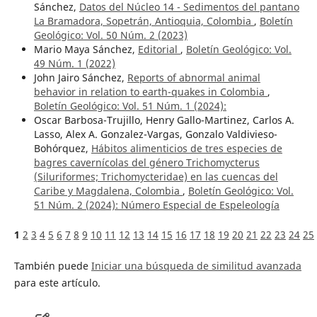
Sánchez,
Datos del Núcleo 14 - Sedimentos del pantano
La Bramadora, Sopetrán, Antioquia, Colombia
,
Boletín
Geológico: Vol. 50 Núm. 2 (2023)
Mario Maya Sánchez,
Editorial
,
Boletín Geológico: Vol.
49 Núm. 1 (2022)
John Jairo Sánchez,
Reports of abnormal animal
behavior in relation to earth-quakes in Colombia
,
Boletín Geológico: Vol. 51 Núm. 1 (2024):
Oscar Barbosa-Trujillo, Henry Gallo-Martinez, Carlos A.
Lasso, Alex A. Gonzalez-Vargas, Gonzalo Valdivieso-
Bohórquez,
Hábitos alimenticios de tres especies de
bagres cavernícolas del género Trichomycterus
(Siluriformes; Trichomycteridae) en las cuencas del
Caribe y Magdalena, Colombia
,
Boletín Geológico: Vol.
51 Núm. 2 (2024): Número Especial de Espeleología
1
2
3
4
5
6
7
8
9
10
11
12
13
14
15
16
17
18
19
20
21
22
23
24
25
También puede
Iniciar una búsqueda de similitud avanzada
para este artículo.