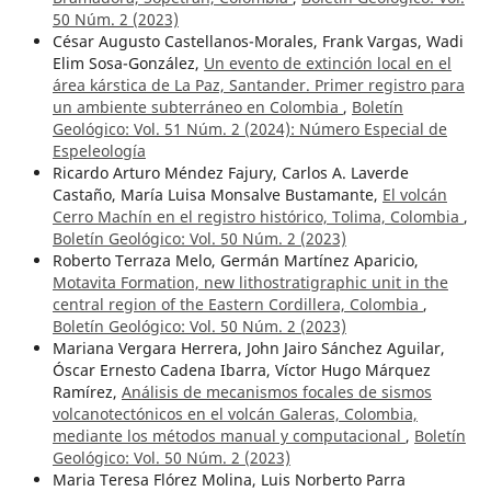
50 Núm. 2 (2023)
César Augusto Castellanos-Morales, Frank Vargas, Wadi
Elim Sosa-González,
Un evento de extinción local en el
área kárstica de La Paz, Santander. Primer registro para
un ambiente subterráneo en Colombia
,
Boletín
Geológico: Vol. 51 Núm. 2 (2024): Número Especial de
Espeleología
Ricardo Arturo Méndez Fajury, Carlos A. Laverde
Castaño, María Luisa Monsalve Bustamante,
El volcán
Cerro Machín en el registro histórico, Tolima, Colombia
,
Boletín Geológico: Vol. 50 Núm. 2 (2023)
Roberto Terraza Melo, Germán Martínez Aparicio,
Motavita Formation, new lithostratigraphic unit in the
central region of the Eastern Cordillera, Colombia
,
Boletín Geológico: Vol. 50 Núm. 2 (2023)
Mariana Vergara Herrera, John Jairo Sánchez Aguilar,
Óscar Ernesto Cadena Ibarra, Víctor Hugo Márquez
Ramírez,
Análisis de mecanismos focales de sismos
volcanotectónicos en el volcán Galeras, Colombia,
mediante los métodos manual y computacional
,
Boletín
Geológico: Vol. 50 Núm. 2 (2023)
Maria Teresa Flórez Molina, Luis Norberto Parra