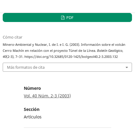
PDF
Cómo citar
Minero-Ambiental y Nuclear, I. de I. e I. G. (2003). Información sobre el volcán
Cerro Machín en relación con el proyecto Túnel de la Línea.
Boletín Geológico
,
40
(2-3), 7–31. https://doi.org/10.32685/0120-1425/bolgeol40.2-3.2003.132
Más formatos de cita
Número
Vol. 40 Núm. 2-3 (2003)
Sección
Artículos