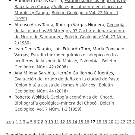
Humberto Rosas García,
Estudio sobre los depósitos de
Bauxita en Cauca y Valle especialmente en el área de
Morales y Cabijo
,
Boletín Geológico: Vol. 22 Núm. 1
(1979)
Alfonso Arias Tauta, Rodrigo Vargas Higuera,
Geología
de las planchas 86 Abrego y 97 Cachira: departamento
de Norte de Santander
,
Boletín Geológico: Vol. 23 Núm.
2 (1980)
Jean Denis Taupin, Luis Eduardo Toro, María Consuelo
Vargas,
Estudio hidrogeoquímico e isotópico en los
acuíferos de la zona de Maicao, Colombia
,
Boletín
Geológico: Núm. 42 (2008)
Ana Milena Sarabia, Hernán Guillermo Cifuentes,
Evaluación del grado de daño en la ciudad de Pasto
(Colombia) a causa de sismos históricos
,
Boletín
Geológico: Núm. 44 (2018)
Roberto Wokittel,
Geología económica del Chocó.
Bibliografía geológica–minera del Chocó
,
Boletín
Geológico: Vol. 7 Núm. 1-3 (1959)
<<
<
1
2
3
4
5
6
7
8
9
10
11
12
13
14
15
16
17
18
19
20
21
22
23
2
También puede
Iniciar una búsqueda de similitud avanzada