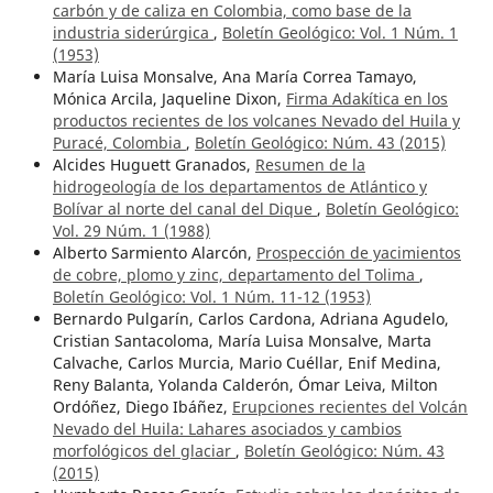
carbón y de caliza en Colombia, como base de la
industria siderúrgica
,
Boletín Geológico: Vol. 1 Núm. 1
(1953)
María Luisa Monsalve, Ana María Correa Tamayo,
Mónica Arcila, Jaqueline Dixon,
Firma Adakítica en los
productos recientes de los volcanes Nevado del Huila y
Puracé, Colombia
,
Boletín Geológico: Núm. 43 (2015)
Alcides Huguett Granados,
Resumen de la
hidrogeología de los departamentos de Atlántico y
Bolívar al norte del canal del Dique
,
Boletín Geológico:
Vol. 29 Núm. 1 (1988)
Alberto Sarmiento Alarcón,
Prospección de yacimientos
de cobre, plomo y zinc, departamento del Tolima
,
Boletín Geológico: Vol. 1 Núm. 11-12 (1953)
Bernardo Pulgarín, Carlos Cardona, Adriana Agudelo,
Cristian Santacoloma, María Luisa Monsalve, Marta
Calvache, Carlos Murcia, Mario Cuéllar, Enif Medina,
Reny Balanta, Yolanda Calderón, Ómar Leiva, Milton
Ordóñez, Diego Ibáñez,
Erupciones recientes del Volcán
Nevado del Huila: Lahares asociados y cambios
morfológicos del glaciar
,
Boletín Geológico: Núm. 43
(2015)