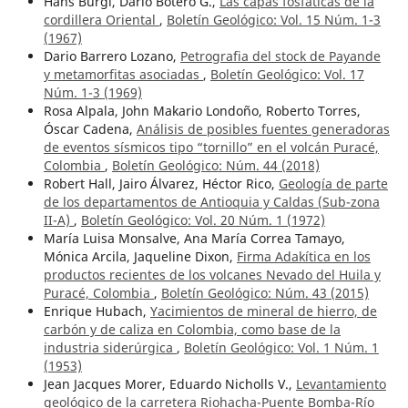
Hans Bürgl, Darío Botero G.,
Las capas fosfáticas de la
cordillera Oriental
,
Boletín Geológico: Vol. 15 Núm. 1-3
(1967)
Dario Barrero Lozano,
Petrografia del stock de Payande
y metamorfitas asociadas
,
Boletín Geológico: Vol. 17
Núm. 1-3 (1969)
Rosa Alpala, John Makario Londoño, Roberto Torres,
Óscar Cadena,
Análisis de posibles fuentes generadoras
de eventos sísmicos tipo “tornillo” en el volcán Puracé,
Colombia
,
Boletín Geológico: Núm. 44 (2018)
Robert Hall, Jairo Álvarez, Héctor Rico,
Geología de parte
de los departamentos de Antioquia y Caldas (Sub-zona
II-A)
,
Boletín Geológico: Vol. 20 Núm. 1 (1972)
María Luisa Monsalve, Ana María Correa Tamayo,
Mónica Arcila, Jaqueline Dixon,
Firma Adakítica en los
productos recientes de los volcanes Nevado del Huila y
Puracé, Colombia
,
Boletín Geológico: Núm. 43 (2015)
Enrique Hubach,
Yacimientos de mineral de hierro, de
carbón y de caliza en Colombia, como base de la
industria siderúrgica
,
Boletín Geológico: Vol. 1 Núm. 1
(1953)
Jean Jacques Morer, Eduardo Nicholls V.,
Levantamiento
geológico de la carretera Riohacha-Puente Bomba-Río