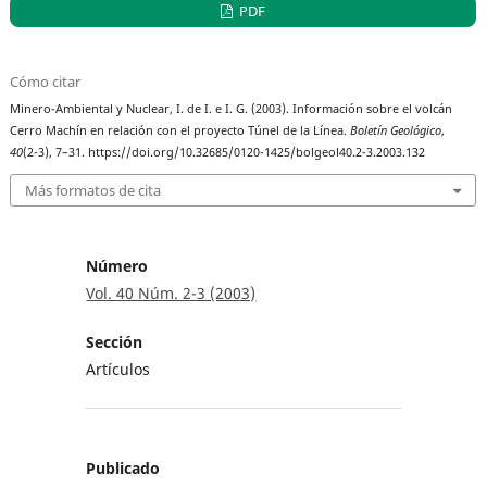
PDF
Cómo citar
Minero-Ambiental y Nuclear, I. de I. e I. G. (2003). Información sobre el volcán
Cerro Machín en relación con el proyecto Túnel de la Línea.
Boletín Geológico
,
40
(2-3), 7–31. https://doi.org/10.32685/0120-1425/bolgeol40.2-3.2003.132
Más formatos de cita
Número
Vol. 40 Núm. 2-3 (2003)
Sección
Artículos
Publicado