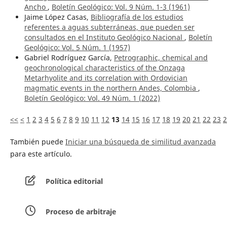
Ancho
,
Boletín Geológico: Vol. 9 Núm. 1-3 (1961)
Jaime López Casas,
Bibliografía de los estudios
referentes a aguas subterráneas, que pueden ser
consultados en el Instituto Geológico Nacional
,
Boletín
Geológico: Vol. 5 Núm. 1 (1957)
Gabriel Rodríguez García,
Petrographic, chemical and
geochronological characteristics of the Onzaga
Metarhyolite and its correlation with Ordovician
magmatic events in the northern Andes, Colombia
,
Boletín Geológico: Vol. 49 Núm. 1 (2022)
<<
<
1
2
3
4
5
6
7
8
9
10
11
12
13
14
15
16
17
18
19
20
21
22
23
2
También puede
Iniciar una búsqueda de similitud avanzada
para este artículo.
Política editorial
Proceso de arbitraje