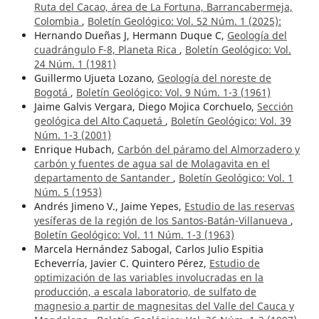
Ruta del Cacao, área de La Fortuna, Barrancabermeja,
Colombia
,
Boletín Geológico: Vol. 52 Núm. 1 (2025):
Hernando Dueñas J, Hermann Duque C,
Geología del
cuadrángulo F-8, Planeta Rica
,
Boletín Geológico: Vol.
24 Núm. 1 (1981)
Guillermo Ujueta Lozano,
Geología del noreste de
Bogotá
,
Boletín Geológico: Vol. 9 Núm. 1-3 (1961)
Jaime Galvis Vergara, Diego Mojica Corchuelo,
Sección
geológica del Alto Caquetá
,
Boletín Geológico: Vol. 39
Núm. 1-3 (2001)
Enrique Hubach,
Carbón del páramo del Almorzadero y
carbón y fuentes de agua sal de Molagavita en el
departamento de Santander
,
Boletín Geológico: Vol. 1
Núm. 5 (1953)
Andrés Jimeno V., Jaime Yepes,
Estudio de las reservas
yesíferas de la región de los Santos-Batán-Villanueva
,
Boletín Geológico: Vol. 11 Núm. 1-3 (1963)
Marcela Hernández Sabogal, Carlos Julio Espitia
Echeverría, Javier C. Quintero Pérez,
Estudio de
optimización de las variables involucradas en la
producción, a escala laboratorio, de sulfato de
magnesio a partir de magnesitas del Valle del Cauca y