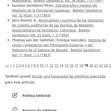
Magdalena
,
Boletín Geológico: Vol. 36 Núm. 1-3 (1997)
Gustavo Sarmiento Pérez,
Estratigrafía y medios de
depósito de la Formación Guaduas
,
Boletín Geológico:
Vol. 32 Núm. 1-3 (1992)
Jairo Álvarez A.,
Mineralogía y química de los depósitos
de cromita podiforme de las dunitas de Medellín,
departamento de Antioquia, Colombia
,
Boletín
Geológico: Vol. 33 Núm. 1-3 (1993)
Thomas van der Hammen, Enrique González,
Historia de
clima y vegetación del Pleistoceno Superior y del
Holoceno de la Sabana de Bogotá
,
Boletín Geológico:
Vol. 11 Núm. 1-3 (1963)
<<
<
1
2
3
4
5
6
7
8
9
10
11
12
13
14
15
16
17
18
19
20
21
22
23
2
También puede
Iniciar una búsqueda de similitud avanzada
para este artículo.
Política editorial
Proceso de arbitraje