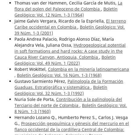
Thomas van der Hammen, Cecilia García de Mutis,
La
flora del polen del Paleoceno de Colombia
,
Boletín
Geológico: Vol. 12 Núm. 1-3 (1964)
Jaime Galvis Vergara, Ricardo de la Espriella,
El terreno
Caribe occidental en Colombia
,
Boletín Geológico: Vol.
39 Núm. 1-3 (2001)
Paola Andrea Palacio, Rodrigo Alonso Díaz, María
Alejandra Vela, Juliana Ossa,
Hydrogeological potential
in soft formations and hard rocks: A case study in the
Cauca River Canyon, Antioquia, Colombia
,
Boletín
Geológico: Vol. 49 Núm. 1 (2022)
Robert Wokittel,
Colombia en la minería latinoamericana
,
Boletín Geológico: Vol. 16 Núm. 1-3 (1968)
Gustavo Sarmiento Pérez,
Palinología de la Formación
Guaduas. Estratigráfica y sistemática
,
Boletín
Geológico: Vol. 32 Núm. 1-3 (1992)
Nuria Sole de Porta,
Contribución a la palinología del
Terciario del norte de Colombia
,
Boletín Geológico: Vol.
8 Núm. 1-3 (1960)
Hernando Lozano Q., Humberto Perez S., Carlos J. Vesga
G.,
Prospección geoquímica y génesis del mercurio en el
flanco occidental de la cordillera Central de Colombia: