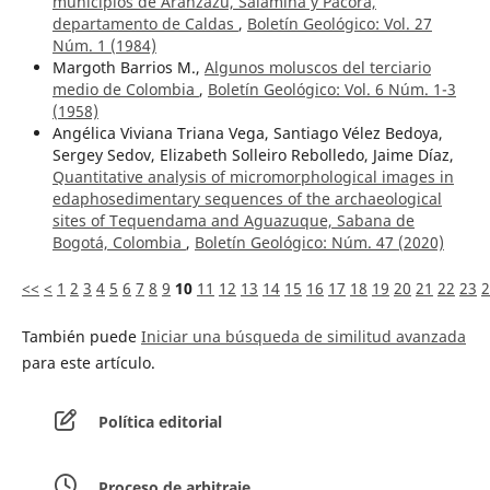
municipios de Aránzazu, Salamina y Pacora,
departamento de Caldas
,
Boletín Geológico: Vol. 27
Núm. 1 (1984)
Margoth Barrios M.,
Algunos moluscos del terciario
medio de Colombia
,
Boletín Geológico: Vol. 6 Núm. 1-3
(1958)
Angélica Viviana Triana Vega, Santiago Vélez Bedoya,
Sergey Sedov, Elizabeth Solleiro Rebolledo, Jaime Díaz,
Quantitative analysis of micromorphological images in
edaphosedimentary sequences of the archaeological
sites of Tequendama and Aguazuque, Sabana de
Bogotá, Colombia
,
Boletín Geológico: Núm. 47 (2020)
<<
<
1
2
3
4
5
6
7
8
9
10
11
12
13
14
15
16
17
18
19
20
21
22
23
2
También puede
Iniciar una búsqueda de similitud avanzada
para este artículo.
Política editorial
Proceso de arbitraje