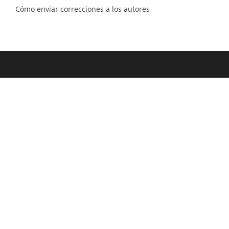
Cómo enviar correcciones a los autores
Diagonal 53 n.° 34 - 53, Bogotá D.C. Colombia
Lunes a viernes 8.00 a.m. a 5 p.m. para todas
nuestras sedes
Comité Editorial
(601) 220 0200 - Ext. 3048 |
ceditorial@sgc.gov.co
Teléfono
(601) 220 0200 - (601) 220 0100 - (601) 222 1811
Fáx: (601) 222 07 97