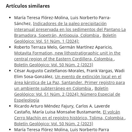
Artículos similares
María Teresa Flórez-Molina, Luis Norberto Parra-
Sánchez,
Indicadores de la paleo precipitación
interanual preservada en los sedimentos del Pantano La
Bramadora, Sopetrán, Antioquia, Colombia
,
Boletín
Geológico: Vol. 51 Núm. 1 (2024):
Roberto Terraza Melo, Germán Martínez Aparicio,
Motavita Formation, new lithostratigraphic unit in the
central region of the Eastern Cordillera, Colombia
,
Boletín Geológico: Vol. 50 Núm. 2 (2023)
César Augusto Castellanos-Morales, Frank Vargas, Wadi
Elim Sosa-González,
Un evento de extinción local en el
área kárstica de La Paz, Santander. Primer registro para
un ambiente subterráneo en Colombia
,
Boletín
Geológico: Vol. 51 Núm. 2 (2024): Número Especial de
Espeleología
Ricardo Arturo Méndez Fajury, Carlos A. Laverde
Castaño, María Luisa Monsalve Bustamante,
El volcán
Cerro Machín en el registro histórico, Tolima, Colombia
,
Boletín Geológico: Vol. 50 Núm. 2 (2023)
María Teresa Flórez Molina, Luis Norberto Parra