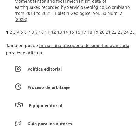
Moment tensor and focal mechanism data of
earthquakes recorded by Servicio Geológico Colombiano
from 2014 to 2021
,
Boletín Geológico: Vol. 50 Núm. 2
(2023)
1
2
3
4
5
6
7
8
9
10
11
12
13
14
15
16
17
18
19
20
21
22
23
24
25
También puede
Iniciar una búsqueda de similitud avanzada
para este artículo.
Política editorial
Proceso de arbitraje
Equipo editorial
Guía para los autores