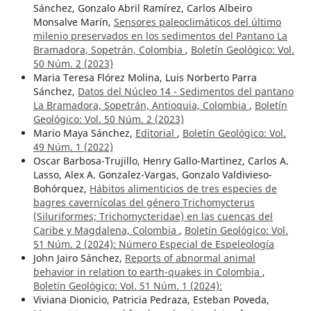
Sánchez, Gonzalo Abril Ramírez, Carlos Albeiro
Monsalve Marín,
Sensores paleoclimáticos del último
milenio preservados en los sedimentos del Pantano La
Bramadora, Sopetrán, Colombia
,
Boletín Geológico: Vol.
50 Núm. 2 (2023)
Maria Teresa Flórez Molina, Luis Norberto Parra
Sánchez,
Datos del Núcleo 14 - Sedimentos del pantano
La Bramadora, Sopetrán, Antioquia, Colombia
,
Boletín
Geológico: Vol. 50 Núm. 2 (2023)
Mario Maya Sánchez,
Editorial
,
Boletín Geológico: Vol.
49 Núm. 1 (2022)
Oscar Barbosa-Trujillo, Henry Gallo-Martinez, Carlos A.
Lasso, Alex A. Gonzalez-Vargas, Gonzalo Valdivieso-
Bohórquez,
Hábitos alimenticios de tres especies de
bagres cavernícolas del género Trichomycterus
(Siluriformes; Trichomycteridae) en las cuencas del
Caribe y Magdalena, Colombia
,
Boletín Geológico: Vol.
51 Núm. 2 (2024): Número Especial de Espeleología
John Jairo Sánchez,
Reports of abnormal animal
behavior in relation to earth-quakes in Colombia
,
Boletín Geológico: Vol. 51 Núm. 1 (2024):
Viviana Dionicio, Patricia Pedraza, Esteban Poveda,