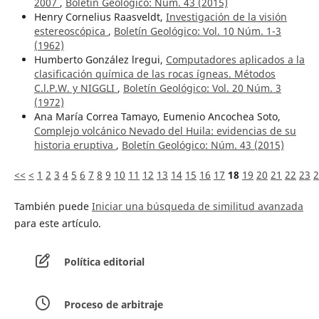
2007
,
Boletín Geológico: Núm. 43 (2015)
Henry Cornelius Raasveldt,
Investigación de la visión
estereoscópica
,
Boletín Geológico: Vol. 10 Núm. 1-3
(1962)
Humberto González lregui,
Computadores aplicados a la
clasificación química de las rocas ígneas. Métodos
C.l.P.W. y NIGGLI
,
Boletín Geológico: Vol. 20 Núm. 3
(1972)
Ana María Correa Tamayo, Eumenio Ancochea Soto,
Complejo volcánico Nevado del Huila: evidencias de su
historia eruptiva
,
Boletín Geológico: Núm. 43 (2015)
<<
<
1
2
3
4
5
6
7
8
9
10
11
12
13
14
15
16
17
18
19
20
21
22
23
2
También puede
Iniciar una búsqueda de similitud avanzada
para este artículo.
Política editorial
Proceso de arbitraje