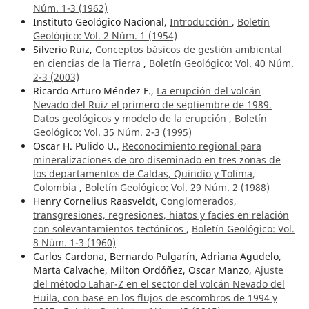
Núm. 1-3 (1962)
Instituto Geológico Nacional,
Introducción
,
Boletín
Geológico: Vol. 2 Núm. 1 (1954)
Silverio Ruiz,
Conceptos básicos de gestión ambiental
en ciencias de la Tierra
,
Boletín Geológico: Vol. 40 Núm.
2-3 (2003)
Ricardo Arturo Méndez F.,
La erupción del volcán
Nevado del Ruiz el primero de septiembre de 1989.
Datos geológicos y modelo de la erupción
,
Boletín
Geológico: Vol. 35 Núm. 2-3 (1995)
Oscar H. Pulido U.,
Reconocimiento regional para
mineralizaciones de oro diseminado en tres zonas de
los departamentos de Caldas, Quindío y Tolima,
Colombia
,
Boletín Geológico: Vol. 29 Núm. 2 (1988)
Henry Cornelius Raasveldt,
Conglomerados,
transgresiones, regresiones, hiatos y facies en relación
con solevantamientos tectónicos
,
Boletín Geológico: Vol.
8 Núm. 1-3 (1960)
Carlos Cardona, Bernardo Pulgarín, Adriana Agudelo,
Marta Calvache, Milton Ordóñez, Oscar Manzo,
Ajuste
del método Lahar-Z en el sector del volcán Nevado del
Huila, con base en los flujos de escombros de 1994 y