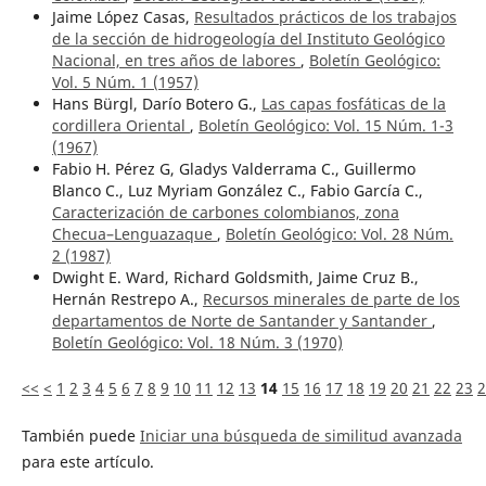
Jaime López Casas,
Resultados prácticos de los trabajos
de la sección de hidrogeología del Instituto Geológico
Nacional, en tres años de labores
,
Boletín Geológico:
Vol. 5 Núm. 1 (1957)
Hans Bürgl, Darío Botero G.,
Las capas fosfáticas de la
cordillera Oriental
,
Boletín Geológico: Vol. 15 Núm. 1-3
(1967)
Fabio H. Pérez G, Gladys Valderrama C., Guillermo
Blanco C., Luz Myriam González C., Fabio García C.,
Caracterización de carbones colombianos, zona
Checua–Lenguazaque
,
Boletín Geológico: Vol. 28 Núm.
2 (1987)
Dwight E. Ward, Richard Goldsmith, Jaime Cruz B.,
Hernán Restrepo A.,
Recursos minerales de parte de los
departamentos de Norte de Santander y Santander
,
Boletín Geológico: Vol. 18 Núm. 3 (1970)
<<
<
1
2
3
4
5
6
7
8
9
10
11
12
13
14
15
16
17
18
19
20
21
22
23
2
También puede
Iniciar una búsqueda de similitud avanzada
para este artículo.