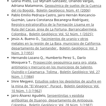
Gloria Prieto, Luz Myriam González, Orlando Vargas,
Adriana Matamoros,
Geoquímica de suelos de la Cuenca
del río Bogotá
,
Boletín Geológico: Núm. 41 (2006)
Pablo Emilio Pedraza-Castro, Jairo Hernán Roncancio-
Guzmán, Laura Constanza Bocanegra-Rodríguez,
Registro estratigráfico de la Formación Lisama en la
Ruta del Cacao, área de La Fortuna, Barrancabermeja,
Colombia
,
Boletín Geológico: Vol. 52 Núm. 1 (2025):
Jesús A. Bueno O.,
Yacimientos de uranio y otros
metales en la región de La Baja, municipio de California,
departamento de Santander
,
Boletín Geológico: Vol. 3
Núm. 3 (1955)
Hernando Lozano Q., Humberto Perez S., Darío
Mosquera T.,
Prospección geoquímica para oro, plata,
antimonio y mercurio en los municipios de Salento,
Quindío y Cajamarca, Tolima
,
Boletín Geológico: Vol. 27
Núm. 1 (1984)
Imre Megyesi,
Estudios sobre los depósitos de azufre en
la mina de "El Vinagre", Puracé
,
Boletín Geológico: Vol.
10 Núm. 1-3 (1962)
Jairo Álvarez Agudelo,
Serpentinitas y epidota
anfibolitas de Ituango, departamento de Antioquia,
Colombia
,
Boletín Geológico: Vol. 28 Núm. 3 (1987)