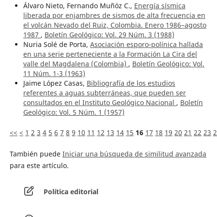
Álvaro Nieto, Fernando Muñóz C.,
Energía sísmica
liberada por enjambres de sismos de alta frecuencia en
el volcán Nevado del Ruiz, Colombia. Enero 1986–agosto
1987
,
Boletín Geológico: Vol. 29 Núm. 3 (1988)
Nuria Solé de Porta,
Asociación esporo-polínica hallada
en una serie perteneciente a la Formación La Cira del
valle del Magdalena (Colombia)
,
Boletín Geológico: Vol.
11 Núm. 1-3 (1963)
Jaime López Casas,
Bibliografía de los estudios
referentes a aguas subterráneas, que pueden ser
consultados en el Instituto Geológico Nacional
,
Boletín
Geológico: Vol. 5 Núm. 1 (1957)
<<
<
1
2
3
4
5
6
7
8
9
10
11
12
13
14
15
16
17
18
19
20
21
22
23
2
También puede
Iniciar una búsqueda de similitud avanzada
para este artículo.
Política editorial