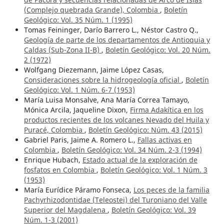
(Complejo quebrada Grande), Colombia
,
Boletín
Geológico: Vol. 35 Núm. 1 (1995)
Tomas Feininger, Darío Barrero L., Néstor Castro Q.,
Geología de parte de los departamentos de Antioquia y
Caldas (Sub-Zona II-B)
,
Boletín Geológico: Vol. 20 Núm.
2 (1972)
Wolfgang Diezemann, Jaime López Casas,
Consideraciones sobre la hidrogeología oficial
,
Boletín
Geológico: Vol. 1 Núm. 6-7 (1953)
María Luisa Monsalve, Ana María Correa Tamayo,
Mónica Arcila, Jaqueline Dixon,
Firma Adakítica en los
productos recientes de los volcanes Nevado del Huila y
Puracé, Colombia
,
Boletín Geológico: Núm. 43 (2015)
Gabriel Paris, Jaime A. Romero L.,
Fallas activas en
Colombia
,
Boletín Geológico: Vol. 34 Núm. 2-3 (1994)
Enrique Hubach,
Estado actual de la exploración de
fosfatos en Colombia
,
Boletín Geológico: Vol. 1 Núm. 3
(1953)
María Eurídice Páramo Fonseca,
Los peces de la familia
Pachyrhizodontidae (Teleostei) del Turoniano del Valle
Superior del Magdalena
,
Boletín Geológico: Vol. 39
Núm. 1-3 (2001)