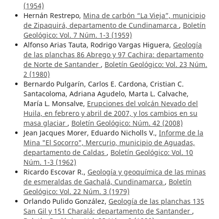
(1954)
Hernán Restrepo,
Mina de carbón “La Vieja”, municipio
de Zipaquirá, departamento de Cundinamarca
,
Boletín
Geológico: Vol. 7 Núm. 1-3 (1959)
Alfonso Arias Tauta, Rodrigo Vargas Higuera,
Geología
de las planchas 86 Abrego y 97 Cachira: departamento
de Norte de Santander
,
Boletín Geológico: Vol. 23 Núm.
2 (1980)
Bernardo Pulgarín, Carlos E. Cardona, Cristian C.
Santacoloma, Adriana Agudelo, Marta L. Calvache,
María L. Monsalve,
Erupciones del volcán Nevado del
Huila, en febrero y abril de 2007, y los cambios en su
masa glaciar
,
Boletín Geológico: Núm. 42 (2008)
Jean Jacques Morer, Eduardo Nicholls V.,
Informe de la
Mina "El Socorro", Mercurio, municipio de Aguadas,
departamento de Caldas
,
Boletín Geológico: Vol. 10
Núm. 1-3 (1962)
Ricardo Escovar R.,
Geología y geoquímica de las minas
de esmeraldas de Gachalá, Cundinamarca
,
Boletín
Geológico: Vol. 22 Núm. 3 (1979)
Orlando Pulido González,
Geología de las planchas 135
San Gil y 151 Charalá: departamento de Santander
,