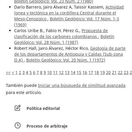
Boletín Geológico: Vol. 23 Núm. 2 (1980)
Dario Barrero, Jairo Álvarez A, Taissir Kassem,
Actividad
ígnea y tectónica en la cordillera Central durante el
Meso-Cenozoico
,
Boletín Geológico: Vol. 17 Núm. 1-3
(1969)
Carlos Uribe B., Fabio H. Pérez G.,
Propuesta de
clasificación de los carbones colombianos
,
Boletín
Geológico: Vol. 28 Núm. 1 (1987)
Robert Hall, Jairo Álvarez, Héctor Rico,
Geología de parte
de los departamentos de Antioquia y Caldas (Sub-zona
II-A)
,
Boletín Geológico: Vol. 20 Núm. 1 (1972)
<<
<
1
2
3
4
5
6
7
8
9
10
11
12
13
14
15
16
17
18
19
20
21
22
23
2
También puede
Iniciar una búsqueda de similitud avanzada
para este artículo.
Política editorial
Proceso de arbitraje