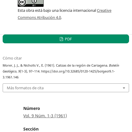
Esta obra está bajo una licencia internacional
Creative
Commons Atribución 4.0
.
PDF
Cómo citar
Morer, J. J., & Nicholls V., E. (1961). Calizas de la región de Cartagena.
Boletín
Geológico
,
9
(1-3), 97–114. https://doi.org/10.32685/0120-1425/bolgeol9.1-
3.1961.146
Más formatos de cita
Número
Vol. 9 Núm. 1-3 (1961)
Sección