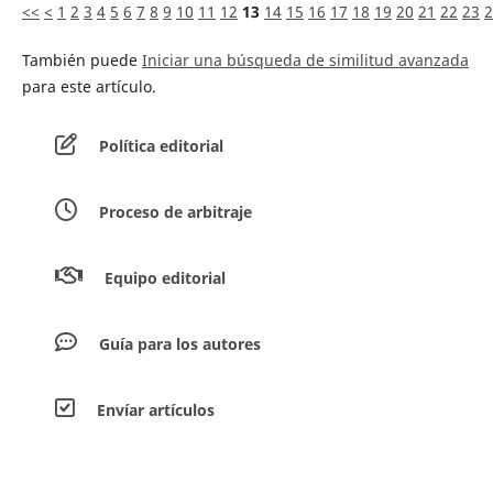
<<
<
1
2
3
4
5
6
7
8
9
10
11
12
13
14
15
16
17
18
19
20
21
22
23
2
También puede
Iniciar una búsqueda de similitud avanzada
para este artículo.
Política editorial
Proceso de arbitraje
Equipo editorial
Guía para los autores
Envíar artículos