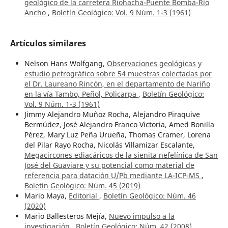
geológico de la carretera Riohacha-Puente Bomba-Río
Ancho
,
Boletín Geológico: Vol. 9 Núm. 1-3 (1961)
Artículos similares
Nelson Hans Wolfgang,
Observaciones geológicas y
estudio petrográfico sobre 54 muestras colectadas por
el Dr. Laureano Rincón, en el departamento de Nariño
en la vía Tambo, Peñol, Policarpa
,
Boletín Geológico:
Vol. 9 Núm. 1-3 (1961)
Jimmy Alejandro Muñoz Rocha, Alejandro Piraquive
Bermúdez, José Alejandro Franco Victoria, Amed Bonilla
Pérez, Mary Luz Peña Urueña, Thomas Cramer, Lorena
del Pilar Rayo Rocha, Nicolás Villamizar Escalante,
Megacircones ediacáricos de la sienita nefelínica de San
José del Guaviare y su potencial como material de
referencia para datación U/Pb mediante LA-ICP-MS
,
Boletín Geológico: Núm. 45 (2019)
Mario Maya,
Editorial
,
Boletín Geológico: Núm. 46
(2020)
Mario Ballesteros Mejía,
Nuevo impulso a la
investigación
,
Boletín Geológico: Núm. 42 (2008)