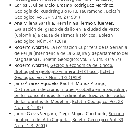
Carlos E. Ulloa Melo, Erasmo Rodríguez Martínez,
Geología del cuadrángulo K-13, Tauramena
,
Boletín
Geológico: Vol. 24 Núm. 2 (1981)
Ana Milena Sarabia, Hernán Guillermo Cifuentes,
Evaluación del grado de daño en la ciudad de Pasto
(Colombia) a causa de sismos históricos
,
Boletín
Geológico: Núm. 44 (2018)
Roberto Wokittel,
La Formación Cuprífera de la Serranía
de Perijá (intendencia de La Guajira y departamento del
Magdalena)
,
Boletín Geológico: Vol. 5 Núm. 3 (1957)
Roberto Wokittel,
Geología económica del Chocó.
Bibliografía geológica–minera del Chocó
,
Boletín
Geológico: Vol. 7 Núm. 1-3 (1959)
Jairo Álvarez Agudelo, Raúl H. Muñoz Arango,
Distribución de cromo, níquel y cobalto en la saprolita y
en los concentrados de sedimentos fluviales derivados
de las dunitas de Medellín
,
Boletín Geológico: Vol. 28
Núm. 3 (1987)
Jaime Galvis Vergara, Diego Mojica Corchuelo,
Sección
geológica del Alto Caquetá
,
Boletín Geológico: Vol. 39
Núm. 1-3 (2001)