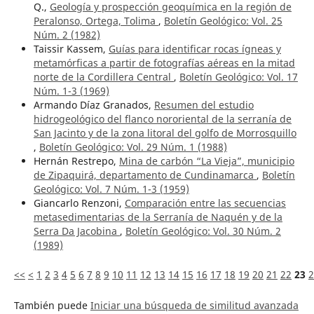
Q.,
Geología y prospección geoquímica en la región de
Peralonso, Ortega, Tolima
,
Boletín Geológico: Vol. 25
Núm. 2 (1982)
Taissir Kassem,
Guías para identificar rocas ígneas y
metamórficas a partir de fotografías aéreas en la mitad
norte de la Cordillera Central
,
Boletín Geológico: Vol. 17
Núm. 1-3 (1969)
Armando Díaz Granados,
Resumen del estudio
hidrogeológico del flanco nororiental de la serranía de
San Jacinto y de la zona litoral del golfo de Morrosquillo
,
Boletín Geológico: Vol. 29 Núm. 1 (1988)
Hernán Restrepo,
Mina de carbón “La Vieja”, municipio
de Zipaquirá, departamento de Cundinamarca
,
Boletín
Geológico: Vol. 7 Núm. 1-3 (1959)
Giancarlo Renzoni,
Comparación entre las secuencias
metasedimentarias de la Serranía de Naquén y de la
Serra Da Jacobina
,
Boletín Geológico: Vol. 30 Núm. 2
(1989)
<<
<
1
2
3
4
5
6
7
8
9
10
11
12
13
14
15
16
17
18
19
20
21
22
23
2
También puede
Iniciar una búsqueda de similitud avanzada