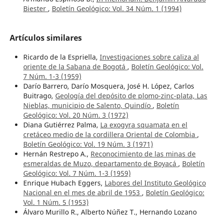
Biester
,
Boletín Geológico: Vol. 34 Núm. 1 (1994)
Artículos similares
Ricardo de la Espriella,
Investigaciones sobre caliza al
oriente de la Sabana de Bogotá
,
Boletín Geológico: Vol.
7 Núm. 1-3 (1959)
Darío Barrero, Darío Mosquera, José H. López, Carlos
Buitrago,
Geología del depósito de plomo-zinc-plata, Las
Nieblas, municipio de Salento, Quindío
,
Boletín
Geológico: Vol. 20 Núm. 3 (1972)
Diana Gutiérrez Palma,
La exogyra squamata en el
cretáceo medio de la cordillera Oriental de Colombia
,
Boletín Geológico: Vol. 19 Núm. 3 (1971)
Hernán Restrepo A.,
Reconocimiento de las minas de
esmeraldas de Muzo, departamento de Boyacá
,
Boletín
Geológico: Vol. 7 Núm. 1-3 (1959)
Enrique Hubach Eggers,
Labores del Instituto Geológico
Nacional en el mes de abril de 1953
,
Boletín Geológico:
Vol. 1 Núm. 5 (1953)
Álvaro Murillo R., Alberto Núñez T., Hernando Lozano