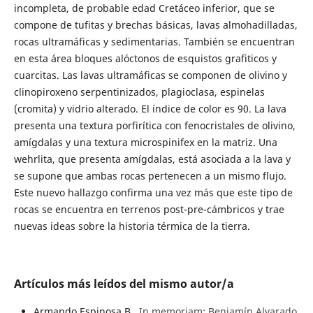
incompleta, de probable edad Cretáceo inferior, que se
compone de tufitas y brechas básicas, lavas almohadilladas,
rocas ultramáficas y sedimentarias. También se encuentran
en esta área bloques alóctonos de esquistos grafiticos y
cuarcitas. Las lavas ultramáficas se componen de olivino y
clinopiroxeno serpentinizados, plagioclasa, espinelas
(cromita) y vidrio alterado. El índice de color es 90. La lava
presenta una textura porfirítica con fenocristales de olivino,
amígdalas y una textura microspinifex en la matriz. Una
wehrlita, que presenta amígdalas, está asociada a la lava y
se supone que ambas rocas pertenecen a un mismo flujo.
Este nuevo hallazgo confirma una vez más que este tipo de
rocas se encuentra en terrenos post-pre-cámbricos y trae
nuevas ideas sobre la historia térmica de la tierra.
Artículos más leídos del mismo autor/a
Armando Espinosa B.,
In memoriam: Benjamín Alvarado