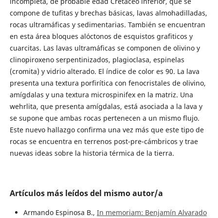
incompleta, de probable edad Cretáceo inferior, que se
compone de tufitas y brechas básicas, lavas almohadilladas,
rocas ultramáficas y sedimentarias. También se encuentran
en esta área bloques alóctonos de esquistos grafiticos y
cuarcitas. Las lavas ultramáficas se componen de olivino y
clinopiroxeno serpentinizados, plagioclasa, espinelas
(cromita) y vidrio alterado. El índice de color es 90. La lava
presenta una textura porfirítica con fenocristales de olivino,
amígdalas y una textura microspinifex en la matriz. Una
wehrlita, que presenta amígdalas, está asociada a la lava y
se supone que ambas rocas pertenecen a un mismo flujo.
Este nuevo hallazgo confirma una vez más que este tipo de
rocas se encuentra en terrenos post-pre-cámbricos y trae
nuevas ideas sobre la historia térmica de la tierra.
Artículos más leídos del mismo autor/a
Armando Espinosa B.,
In memoriam: Benjamín Alvarado