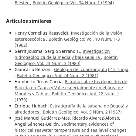
Biester
,
Boletín Geológico: Vol. 34 Núm. 1 (1994)
Artículos similares
Henry Cornelius Raasveldt,
Investigación de la visión
estereoscópica
,
Boletín Geológico: Vol. 10 Núm. 1-3
(1962)
Gerrit Jousma, Sergio Serrano T.,
Investigación
hidrogeológica de la media y baja Guajira
,
Boletín
Geológico: Vol. 23 Núm. 3 (1980)
Giancarlo Renzoni,
Geología del cuadrángulo J-12 Tunja
,
Boletín Geológico: Vol. 24 Núm. 2 (1981)
Humberto Rosas García,
Estudio sobre los depósitos de
Bauxita en Cauca y Valle especialmente en el área de
Morales y Cabijo
,
Boletín Geológico: Vol. 22 Núm. 1
(1979)
Enrique Hubach,
Estratigrafía de la sabana de Bogotá y
alrededores
,
Boletín Geológico: Vol. 5 Núm. 2 (1957)
José Manuel Gutiérrez-Mas, Ricardo Alvarez-Alonso,
Ángel Sánchez-Bellón,
Sedimentary evidences of
historical seawater temperature and sea level changes