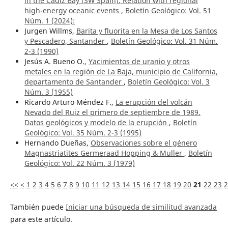
in the Cadiz Bay (SW Spain). Relation with regional
high-energy oceanic events
,
Boletín Geológico: Vol. 51
Núm. 1 (2024):
Jurgen Willms,
Barita y fluorita en la Mesa de Los Santos
y Pescadero, Santander
,
Boletín Geológico: Vol. 31 Núm.
2-3 (1990)
Jesús A. Bueno O.,
Yacimientos de uranio y otros
metales en la región de La Baja, municipio de California,
departamento de Santander
,
Boletín Geológico: Vol. 3
Núm. 3 (1955)
Ricardo Arturo Méndez F.,
La erupción del volcán
Nevado del Ruiz el primero de septiembre de 1989.
Datos geológicos y modelo de la erupción
,
Boletín
Geológico: Vol. 35 Núm. 2-3 (1995)
Hernando Dueñas,
Observaciones sobre el género
Magnastriatites Germeraad Hopping & Muller
,
Boletín
Geológico: Vol. 22 Núm. 3 (1979)
<<
<
1
2
3
4
5
6
7
8
9
10
11
12
13
14
15
16
17
18
19
20
21
22
23
2
También puede
Iniciar una búsqueda de similitud avanzada
para este artículo.