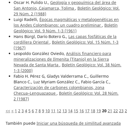
Oscar H. Pulido U.,
Geología y geoquímica del área de
San Antonio, Cajamarca, Tolima
,
Boletín Geológico: Vol.
29 Núm. 2 (1988)
Luigi Radelli,
Épocas magmáticas y metalogenéticas en
los Andes Colombianos: un cuadro preliminar
,
Boletín
Geológico: Vol. 9 Núm. 1-3 (1961)
Hans Bürgl, Darío Botero G.,
Las capas fosfáticas de la
cordillera Oriental
,
Boletín Geológico: Vol. 15 Núm. 1-3
(1967)
Leopoldo González Oviedo,
Análisis financiero para
mineralizaciones de Ilmenita (Titanio) en la Sierra
Nevada de Santa Marta
,
Boletín Geológico: Vol. 38 Núm.
1-3 (2000)
Fabio H. Pérez G, Gladys Valderrama C., Guillermo
Blanco C., Luz Myriam González C., Fabio García C.,
Caracterización de carbones colombianos, zona
Checua–Lenguazaque
,
Boletín Geológico: Vol. 28 Núm.
2 (1987)
<<
<
1
2
3
4
5
6
7
8
9
10
11
12
13
14
15
16
17
18
19
20
21
22
23
2
También puede
Iniciar una búsqueda de similitud avanzada