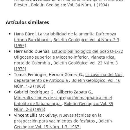
Biester
,
Boletín Geológico: Vol. 34 Núm. 1 (1994)
Artículos similares
Hans Bürgl,
La variabilidad de la amonita Dufrenoya
texana Burckhardt
,
Boletín Geológico: Vol. 4 Núm. 2-3
(1956)
Hernando Dueñas,
Estudio palinológico del pozo Q-E-22
Oligoceno superior a Mioceno inferior, Planeta Rica,
norte de Colombia
,
Boletín Geológico: Vol. 22 Núm. 3
(1979)
Tomas Feininger, Hernan Gómez G.,
La caverna del Nus,
departamento de Antioquia
,
Boletín Geológico: Vol. 16
Núm. 1-3 (1968)
Gabriel Rodríguez G., Gilberto Zapata G.,
Mineralizaciones de segregación magmática en el
batolito de Sabanalarga
,
Boletín Geológico: Vol. 35
Núm. 2-3 (1995)
Vincent Ellis McKelvey,
Nuevas técnicas en la
prospección para yacimientos de fosfatos
,
Boletín
Geológico: Vol. 15 Núm. 1-3 (1967)