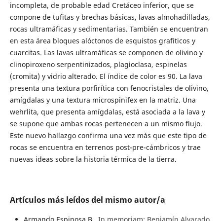
incompleta, de probable edad Cretáceo inferior, que se
compone de tufitas y brechas básicas, lavas almohadilladas,
rocas ultramáficas y sedimentarias. También se encuentran
en esta área bloques alóctonos de esquistos grafiticos y
cuarcitas. Las lavas ultramáficas se componen de olivino y
clinopiroxeno serpentinizados, plagioclasa, espinelas
(cromita) y vidrio alterado. El índice de color es 90. La lava
presenta una textura porfirítica con fenocristales de olivino,
amígdalas y una textura microspinifex en la matriz. Una
wehrlita, que presenta amígdalas, está asociada a la lava y
se supone que ambas rocas pertenecen a un mismo flujo.
Este nuevo hallazgo confirma una vez más que este tipo de
rocas se encuentra en terrenos post-pre-cámbricos y trae
nuevas ideas sobre la historia térmica de la tierra.
Artículos más leídos del mismo autor/a
Armando Espinosa B.,
In memoriam: Benjamín Alvarado