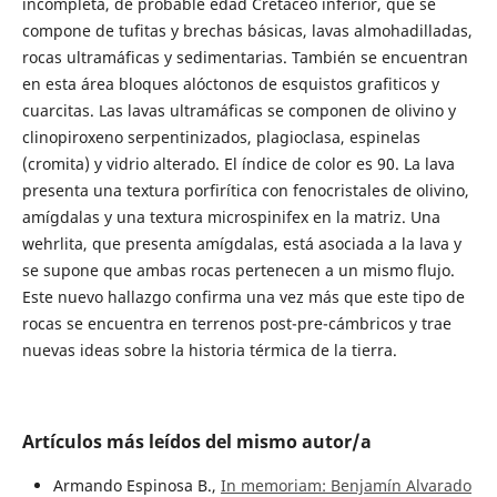
incompleta, de probable edad Cretáceo inferior, que se
compone de tufitas y brechas básicas, lavas almohadilladas,
rocas ultramáficas y sedimentarias. También se encuentran
en esta área bloques alóctonos de esquistos grafiticos y
cuarcitas. Las lavas ultramáficas se componen de olivino y
clinopiroxeno serpentinizados, plagioclasa, espinelas
(cromita) y vidrio alterado. El índice de color es 90. La lava
presenta una textura porfirítica con fenocristales de olivino,
amígdalas y una textura microspinifex en la matriz. Una
wehrlita, que presenta amígdalas, está asociada a la lava y
se supone que ambas rocas pertenecen a un mismo flujo.
Este nuevo hallazgo confirma una vez más que este tipo de
rocas se encuentra en terrenos post-pre-cámbricos y trae
nuevas ideas sobre la historia térmica de la tierra.
Artículos más leídos del mismo autor/a
Armando Espinosa B.,
In memoriam: Benjamín Alvarado