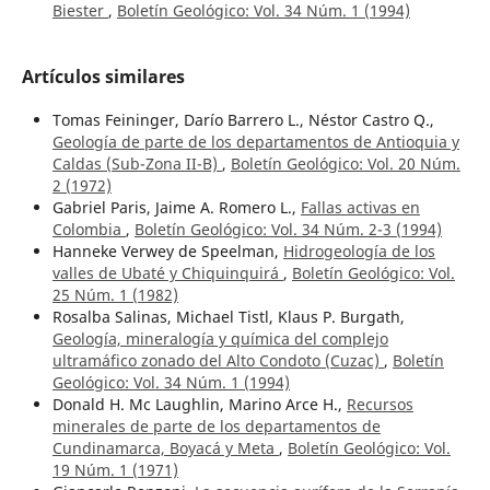
Biester
,
Boletín Geológico: Vol. 34 Núm. 1 (1994)
Artículos similares
Tomas Feininger, Darío Barrero L., Néstor Castro Q.,
Geología de parte de los departamentos de Antioquia y
Caldas (Sub-Zona II-B)
,
Boletín Geológico: Vol. 20 Núm.
2 (1972)
Gabriel Paris, Jaime A. Romero L.,
Fallas activas en
Colombia
,
Boletín Geológico: Vol. 34 Núm. 2-3 (1994)
Hanneke Verwey de Speelman,
Hidrogeología de los
valles de Ubaté y Chiquinquirá
,
Boletín Geológico: Vol.
25 Núm. 1 (1982)
Rosalba Salinas, Michael Tistl, Klaus P. Burgath,
Geología, mineralogía y química del complejo
ultramáfico zonado del Alto Condoto (Cuzac)
,
Boletín
Geológico: Vol. 34 Núm. 1 (1994)
Donald H. Mc Laughlin, Marino Arce H.,
Recursos
minerales de parte de los departamentos de
Cundinamarca, Boyacá y Meta
,
Boletín Geológico: Vol.
19 Núm. 1 (1971)