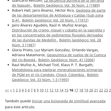
Giancarlo Renzoni,
La secuencia aurífera de la Serranía
de Naquén
,
Boletín Geológico: Vol. 30 Núm. 2 (1989)
Robert Hall, Jairo Álvarez, Héctor Rico,
Geología de parte
de los departamentos de Antioquia y Caldas (Sub-zona
II-A)
,
Boletín Geológico: Vol. 20 Núm. 1 (1972)
Jairo Álvarez Agudelo, Raúl H. Muñoz Arango,
Distribución de cromo, níquel y cobalto en la saprolita y
en los concentrados de sedimentos fluviales derivados
de las dunitas de Medellín
,
Boletín Geológico: Vol. 28
Núm. 3 (1987)
Gloria Prieto, Luz Myriam González, Orlando Vargas,
Adriana Matamoros,
Geoquímica de suelos de la Cuenca
del río Bogotá
,
Boletín Geológico: Núm. 41 (2006)
Raul Muñoz A., Michael Tistl, Klaus P. T. Burgath,
Metodología para explorar mineralizaciones primarias
de PGM en el río Condoto, Chocó, Colombia
,
Boletín
Geológico: Vol. 33 Núm. 1-3 (1993)
<<
<
1
2
3
4
5
6
7
8
9
10
11
12
13
14
15
16
17
18
19
20
21
22
23
2
También puede
Iniciar una búsqueda de similitud avanzada
para este artículo.