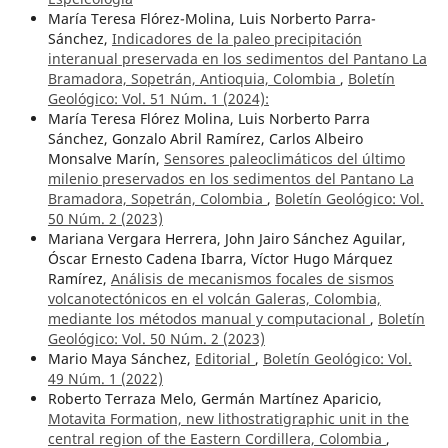
María Teresa Flórez-Molina, Luis Norberto Parra-
Sánchez,
Indicadores de la paleo precipitación
interanual preservada en los sedimentos del Pantano La
Bramadora, Sopetrán, Antioquia, Colombia
,
Boletín
Geológico: Vol. 51 Núm. 1 (2024):
María Teresa Flórez Molina, Luis Norberto Parra
Sánchez, Gonzalo Abril Ramírez, Carlos Albeiro
Monsalve Marín,
Sensores paleoclimáticos del último
milenio preservados en los sedimentos del Pantano La
Bramadora, Sopetrán, Colombia
,
Boletín Geológico: Vol.
50 Núm. 2 (2023)
Mariana Vergara Herrera, John Jairo Sánchez Aguilar,
Óscar Ernesto Cadena Ibarra, Víctor Hugo Márquez
Ramírez,
Análisis de mecanismos focales de sismos
volcanotectónicos en el volcán Galeras, Colombia,
mediante los métodos manual y computacional
,
Boletín
Geológico: Vol. 50 Núm. 2 (2023)
Mario Maya Sánchez,
Editorial
,
Boletín Geológico: Vol.
49 Núm. 1 (2022)
Roberto Terraza Melo, Germán Martínez Aparicio,
Motavita Formation, new lithostratigraphic unit in the
central region of the Eastern Cordillera, Colombia
,