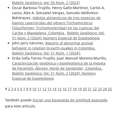
Boletín Geológico: Vol. 50 Núm. 2 (2023)
Oscar Barbosa-Trujillo, Henry Gallo-Martinez, Carlos A.
Lasso, Alex A. Gonzalez-Vargas, Gonzalo Valdivieso-
Bohórquez,
Hábitos alimenticios de tres especies de
bagres cavernícolas del género Trichomycterus
(Siluriformes; Trichomycteridae) en las cuencas del
Caribe y Magdalena, Colombia
,
Boletín Geológico: Vol.
51 Núm. 2 (2024): Número Especial de Espeleología
John Jairo Sánchez,
Reports of abnormal animal
behavior in relation to earth-quakes in Colombia
,
Boletín Geológico: Vol. 51 Núm. 1 (2024):
Erika Sofía Torres-Trujillo, Juan Manuel Moreno-Murillo,
Caracterización geológica y espeleológica de la meseta
de Paramillo, Ábrego, Norte de Santander, Colombia
,
Boletín Geológico: Vol. 51 Núm. 2 (2024): Número
Especial de Espeleología
1
2
3
4
5
6
7
8
9
10
11
12
13
14
15
16
17
18
19
20
21
22
23
24
25
También puede
Iniciar una búsqueda de similitud avanzada
para este artículo.