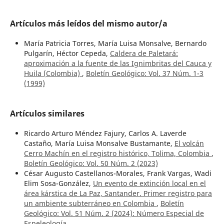
Artículos más leídos del mismo autor/a
María Patricia Torres, María Luisa Monsalve, Bernardo
Pulgarín, Héctor Cepeda,
Caldera de Paletará:
aproximación a la fuente de las Ignimbritas del Cauca y
Huila (Colombia)
,
Boletín Geológico: Vol. 37 Núm. 1-3
(1999)
Artículos similares
Ricardo Arturo Méndez Fajury, Carlos A. Laverde
Castaño, María Luisa Monsalve Bustamante,
El volcán
Cerro Machín en el registro histórico, Tolima, Colombia
,
Boletín Geológico: Vol. 50 Núm. 2 (2023)
César Augusto Castellanos-Morales, Frank Vargas, Wadi
Elim Sosa-González,
Un evento de extinción local en el
área kárstica de La Paz, Santander. Primer registro para
un ambiente subterráneo en Colombia
,
Boletín
Geológico: Vol. 51 Núm. 2 (2024): Número Especial de
Espeleología