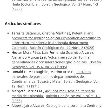
Huila (Colombia)
,
Boletín Geológico: Vol. 37 Núm. 1-3
(1999)
Artículos similares
Teresita Betancur, Cristina Martínez,
Potential and
prospects for hydrogeological exploration according to
lithostructural criteria in Antioquia department,
Colombia
,
Boletín Geológico: Vol. 49 Núm. 2 (2022)
Héctor Mora Páez, Luis Fernando Guarnizo Álvarez,
Armando Murcia Leal,
Volcán nevado del Tolima:
generalidades y consideraciones glaciológicas
,
Boletín
Geológico: Vol. 35 Núm. 2-3 (1995)
Donald H. Mc Laughlin, Marino Arce H.,
Recursos
minerales de parte de los departamentos de
Cundinamarca, Boyacá y Meta
,
Boletín Geológico: Vol.
19 Núm. 1 (1971)
Margoth Barrios M.,
Algunos moluscos del terciario
medio de Colombia
,
Boletín Geológico: Vol. 6 Núm. 1-3
(1958)
Alberto Jairo Álvarez,
Geología de la cordillera Central y