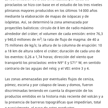
piroclastos se hizo con base en el estudio de los tres niveles
plinianos mayores producidos en los últimos 14 000 años
mediante la elaboración de mapas de isópacas y de
isópletas. Así, se determinó la zona amenazada por
proyectiles balisticos: círculo de 8 km de radio máximo
alrededor del cráter; el volumen de cada emisión: entre 76,3
3
y 940,0 millones de m
; la rata de flujo de magma: de 40 a
75 millones de kg/s; la altura de la columna de erupción: 10
a 18 km de altura sobre el cráter; duración de cada uno de
los eventos: 0,26 a 1,74 horas; dirección del viento que
transportó los piroclastos: entre N9° E y S71° W, en sentido
contrario de las agujas del reloj; y el VEI: entre 3 y 4.
Las zonas amenazadas por eventuales flujos de ceniza,
pómez, escoria y por colapso de lavas y domos, fueron
discriminadas teniendo en cuenta la dispersión de los
productos emitidos en la historia más reciente del volcán y a
la presencia de barreras topográficas que impedirían, total
o parcialmente, el paso de estos productos.