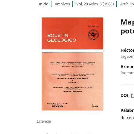
Inicio
Archivos
Vol. 29 Núm. 3 (1988)
Artícul
Map
pot
Hécto
Ingeom
Arman
Ingeom
DOI:
h
Palabr
de cen
Licencia