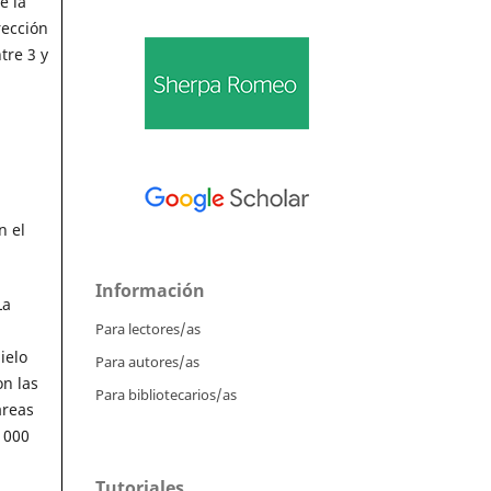
e la
rección
tre 3 y
n el
Información
La
Para lectores/as
ielo
Para autores/as
on las
Para bibliotecarios/as
áreas
 000
Tutoriales