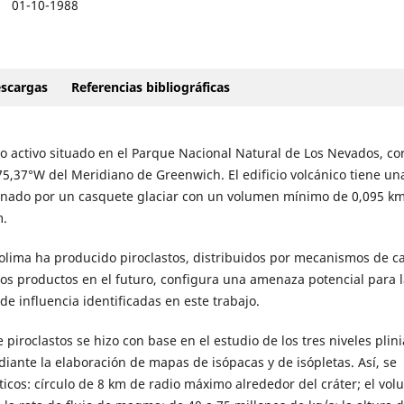
01-10-1988
scargas
Referencias bibliográficas
o activo situado en el Parque Nacional Natural de Los Nevados, cor
5,37°W del Meridiano de Greenwich. El edificio volcánico tiene un
ronado por un casquete glaciar con un volumen mínimo de 0,095 k
m.
olima ha producido piroclastos, distribuidos por mecanismos de ca
stos productos en el futuro, configura una amenaza potencial para l
e influencia identificadas en este trabajo.
piroclastos se hizo con base en el estudio de los tres niveles plin
ante la elaboración de mapas de isópacas y de isópletas. Así, se
icos: círculo de 8 km de radio máximo alrededor del cráter; el vo