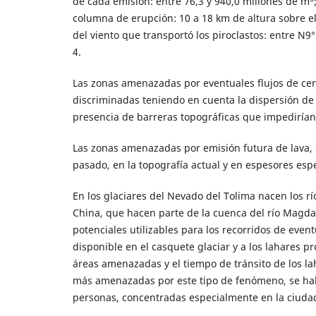
de cada emisión: entre 76,3 y 940,0 millones de m
columna de erupción: 10 a 18 km de altura sobre el 
del viento que transportó los piroclastos: entre N9° 
4.
Las zonas amenazadas por eventuales flujos de cen
discriminadas teniendo en cuenta la dispersión de l
presencia de barreras topográficas que impedirían,
Las zonas amenazadas por emisión futura de lava, s
pasado, en la topografía actual y en espesores espe
En los glaciares del Nevado del Tolima nacen los r
China, que hacen parte de la cuenca del río Magdale
potenciales utilizables para los recorridos de event
disponible en el casquete glaciar y a los lahares 
áreas amenazadas y el tiempo de tránsito de los lah
más amenazadas por este tipo de fenómeno, se hall
personas, concentradas especialmente en la ciudad