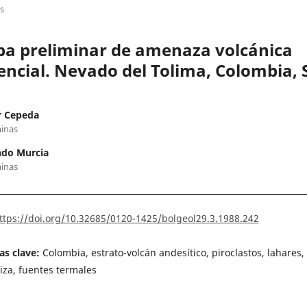
os
a preliminar de amenaza volcánica
encial. Nevado del Tolima, Colombia, S
r Cepeda
inas
do Murcia
inas
ttps://doi.org/10.32685/0120-1425/bolgeol29.3.1988.242
as clave:
Colombia, estrato-volcán andesítico, piroclastos, lahares, 
iza, fuentes termales