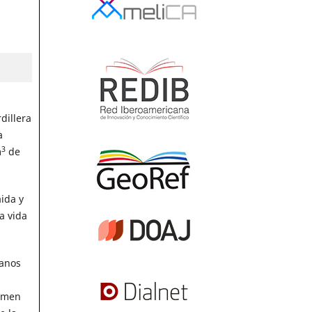
dillera
a
3
m
de
ida y
a vida
ianos
lumen