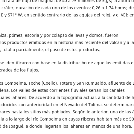
; la rata de flujo de magma: de 40 a 75 millones de kg/s; la altura d
cráter; duración de cada uno de los eventos: 0,26 a 1,74 horas; di
E y S71° W, en sentido contrario de las agujas del reloj; y el VEI: en
iza, pómez, escoria y por colapso de lavas y domos, fueron
os productos emitidos en la historia más reciente del volcán y a la
 total o parcialmente, el paso de estos productos.
e identificaron con base en la distribución de aquellas emitidas e
rados de los flujos.
íos Combeima, Toche (Coello), Totare y San Rumualdo, afluente de 
na. Los valles de estas corrientes fluviales serían los canales
uales lahares. De acuerdo a la topografía actual, a la cantidad de h
producidos con anterioridad en el Nevado del Tolima, se determinar
ares hasta los sitios más poblados. Según lo anterior, una de las 
a a lo largo del río Combeima en cuyas riberas habitan más de 50
 de Ibagué, a donde llegarían los lahares en menos de una hora.