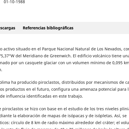
01-10-1988
scargas
Referencias bibliográficas
o activo situado en el Parque Nacional Natural de Los Nevados, cor
5,37°W del Meridiano de Greenwich. El edificio volcánico tiene un
ronado por un casquete glaciar con un volumen mínimo de 0,095 k
m.
olima ha producido piroclastos, distribuidos por mecanismos de ca
stos productos en el futuro, configura una amenaza potencial para l
e influencia identificadas en este trabajo.
piroclastos se hizo con base en el estudio de los tres niveles plin
ante la elaboración de mapas de isópacas y de isópletas. Así, se
icos: círculo de 8 km de radio máximo alrededor del cráter; el vo