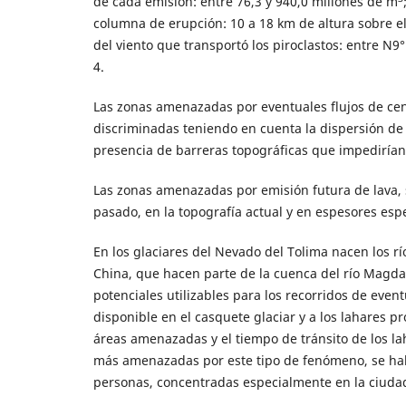
de cada emisión: entre 76,3 y 940,0 millones de m
columna de erupción: 10 a 18 km de altura sobre el 
del viento que transportó los piroclastos: entre N9° 
4.
Las zonas amenazadas por eventuales flujos de cen
discriminadas teniendo en cuenta la dispersión de l
presencia de barreras topográficas que impedirían,
Las zonas amenazadas por emisión futura de lava, s
pasado, en la topografía actual y en espesores espe
En los glaciares del Nevado del Tolima nacen los r
China, que hacen parte de la cuenca del río Magdale
potenciales utilizables para los recorridos de event
disponible en el casquete glaciar y a los lahares 
áreas amenazadas y el tiempo de tránsito de los lah
más amenazadas por este tipo de fenómeno, se hall
personas, concentradas especialmente en la ciudad