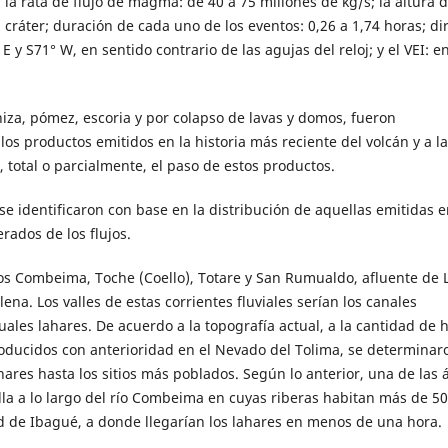
; la rata de flujo de magma: de 40 a 75 millones de kg/s; la altura d
cráter; duración de cada uno de los eventos: 0,26 a 1,74 horas; di
E y S71° W, en sentido contrario de las agujas del reloj; y el VEI: en
iza, pómez, escoria y por colapso de lavas y domos, fueron
os productos emitidos en la historia más reciente del volcán y a la
 total o parcialmente, el paso de estos productos.
e identificaron con base en la distribución de aquellas emitidas e
rados de los flujos.
íos Combeima, Toche (Coello), Totare y San Rumualdo, afluente de 
na. Los valles de estas corrientes fluviales serían los canales
uales lahares. De acuerdo a la topografía actual, a la cantidad de h
producidos con anterioridad en el Nevado del Tolima, se determinar
ares hasta los sitios más poblados. Según lo anterior, una de las 
a a lo largo del río Combeima en cuyas riberas habitan más de 50
 de Ibagué, a donde llegarían los lahares en menos de una hora.