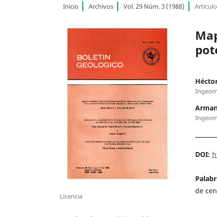
Inicio
Archivos
Vol. 29 Núm. 3 (1988)
Artícul
Map
pot
Hécto
Ingeom
Arman
Ingeom
DOI:
h
Palabr
de cen
Licencia