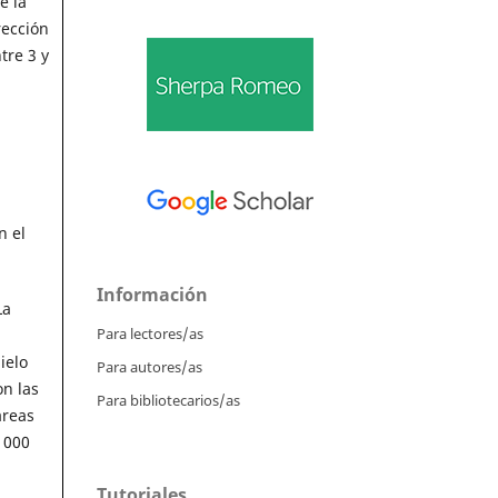
e la
rección
tre 3 y
n el
Información
La
Para lectores/as
ielo
Para autores/as
on las
Para bibliotecarios/as
áreas
 000
Tutoriales