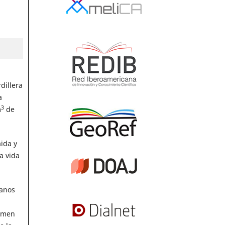
dillera
a
3
m
de
ida y
a vida
ianos
lumen