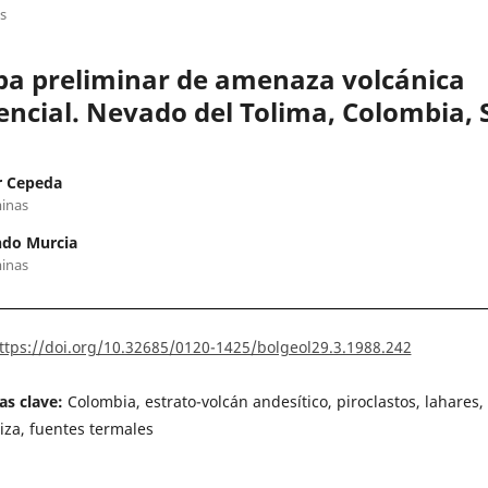
os
a preliminar de amenaza volcánica
encial. Nevado del Tolima, Colombia, S
r Cepeda
inas
do Murcia
inas
ttps://doi.org/10.32685/0120-1425/bolgeol29.3.1988.242
as clave:
Colombia, estrato-volcán andesítico, piroclastos, lahares, 
iza, fuentes termales