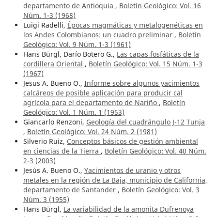
departamento de Antioquia
,
Boletín Geológico: Vol. 16
Núm. 1-3 (1968)
Luigi Radelli,
Épocas magmáticas y metalogenéticas en
los Andes Colombianos: un cuadro preliminar
,
Boletín
Geológico: Vol. 9 Núm. 1-3 (1961)
Hans Bürgl, Darío Botero G.,
Las capas fosfáticas de la
cordillera Oriental
,
Boletín Geológico: Vol. 15 Núm. 1-3
(1967)
Jesus A. Bueno O.,
Informe sobre algunos yacimientos
calcáreos de posible aplicación para producir cal
agrícola para el departamento de Nariño
,
Boletín
Geológico: Vol. 1 Núm. 1 (1953)
Giancarlo Renzoni,
Geología del cuadrángulo J-12 Tunja
,
Boletín Geológico: Vol. 24 Núm. 2 (1981)
Silverio Ruiz,
Conceptos básicos de gestión ambiental
en ciencias de la Tierra
,
Boletín Geológico: Vol. 40 Núm.
2-3 (2003)
Jesús A. Bueno O.,
Yacimientos de uranio y otros
metales en la región de La Baja, municipio de California,
departamento de Santander
,
Boletín Geológico: Vol. 3
Núm. 3 (1955)
Hans Bürgl,
La variabilidad de la amonita Dufrenoya