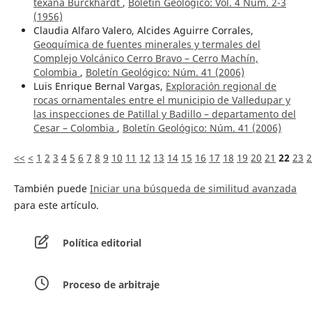
texana Burckhardt
,
Boletín Geológico: Vol. 4 Núm. 2-3
(1956)
Claudia Alfaro Valero, Alcides Aguirre Corrales,
Geoquímica de fuentes minerales y termales del
Complejo Volcánico Cerro Bravo – Cerro Machín,
Colombia
,
Boletín Geológico: Núm. 41 (2006)
Luis Enrique Bernal Vargas,
Exploración regional de
rocas ornamentales entre el municipio de Valledupar y
las inspecciones de Patillal y Badillo – departamento del
Cesar – Colombia
,
Boletín Geológico: Núm. 41 (2006)
<<
<
1
2
3
4
5
6
7
8
9
10
11
12
13
14
15
16
17
18
19
20
21
22
23
2
También puede
Iniciar una búsqueda de similitud avanzada
para este artículo.
Política editorial
Proceso de arbitraje