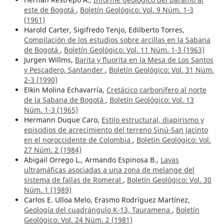
este de Bogotá
,
Boletín Geológico: Vol. 9 Núm. 1-3
(1961)
Harold Carter, Sigifredo Tenjo, Edilberto Torres,
Compilación de los estudios sobre arcillas en la Sabana
de Bogotá
,
Boletín Geológico: Vol. 11 Núm. 1-3 (1963)
Jurgen Willms,
Barita y fluorita en la Mesa de Los Santos
y Pescadero, Santander
,
Boletín Geológico: Vol. 31 Núm.
2-3 (1990)
Elkin Molina Echavarría,
Cretácico carbonífero al norte
de la Sabana de Bogotá
,
Boletín Geológico: Vol. 13
Núm. 1-3 (1965)
Hermann Duque Caro,
Estilo estructural, diapirismo y
episodios de acrecimiento del terreno Sinú-San Jacinto
en el noroccidente de Colombia
,
Boletín Geológico: Vol.
27 Núm. 2 (1984)
Abigail Orrego L., Armando Espinosa B.,
Lavas
ultramáficas asociadas a una zona de melange del
sistema de fallas de Romeral
,
Boletín Geológico: Vol. 30
Núm. 1 (1989)
Carlos E. Ulloa Melo, Erasmo Rodríguez Martínez,
Geología del cuadrángulo K-13, Tauramena
,
Boletín
Geológico: Vol. 24 Núm. 2 (1981)