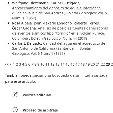
Wolfgang Diezemann, Carlos l. Delgado,
Aprovechamiento del depósito de agua subterránea
dulce en la isla de San Andrés
,
Boletín Geológico: Vol. 5
Núm. 1 (1957)
Rosa Alpala, John Makario Londoño, Roberto Torres,
Óscar Cadena,
Análisis de posibles fuentes generadoras
de eventos sísmicos tipo “tornillo” en el volcán Puracé,
Colombia
,
Boletín Geológico: Núm. 44 (2018)
Carlos I. Delgado,
Calidad del agua en el acueducto de
San Antonio de California (Santander)
,
Boletín
Geológico: Vol. 5 Núm. 1 (1957)
<<
<
1
2
3
4
5
6
7
8
9
10
11
12
13
14
15
16
17
18
19
20
21
22
23
2
También puede
Iniciar una búsqueda de similitud avanzada
para este artículo.
Política editorial
Proceso de arbitraje