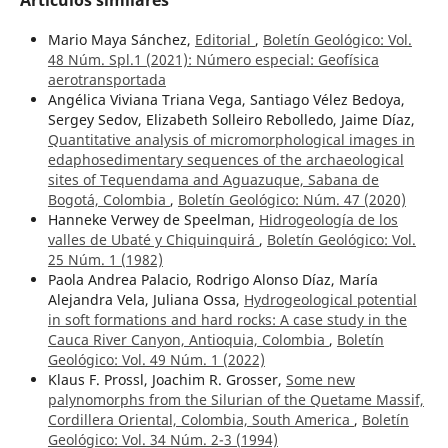
Artículos similares
Mario Maya Sánchez,
Editorial
,
Boletín Geológico: Vol.
48 Núm. Spl.1 (2021): Número especial: Geofísica
aerotransportada
Angélica Viviana Triana Vega, Santiago Vélez Bedoya,
Sergey Sedov, Elizabeth Solleiro Rebolledo, Jaime Díaz,
Quantitative analysis of micromorphological images in
edaphosedimentary sequences of the archaeological
sites of Tequendama and Aguazuque, Sabana de
Bogotá, Colombia
,
Boletín Geológico: Núm. 47 (2020)
Hanneke Verwey de Speelman,
Hidrogeología de los
valles de Ubaté y Chiquinquirá
,
Boletín Geológico: Vol.
25 Núm. 1 (1982)
Paola Andrea Palacio, Rodrigo Alonso Díaz, María
Alejandra Vela, Juliana Ossa,
Hydrogeological potential
in soft formations and hard rocks: A case study in the
Cauca River Canyon, Antioquia, Colombia
,
Boletín
Geológico: Vol. 49 Núm. 1 (2022)
Klaus F. Prossl, Joachim R. Grosser,
Some new
palynomorphs from the Silurian of the Quetame Massif,
Cordillera Oriental, Colombia, South America
,
Boletín
Geológico: Vol. 34 Núm. 2-3 (1994)