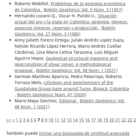
Roberto Wokittel,
Problemas de la geología económica
de Colombia
,
Boletín Geológico: Vol. 5 Núm. 3 (1957)
Hernando Lozano Q., Oscar H. Pulido U.,
Situación
actual del oro y la plata en Colombia: geología, génesis,
aspectos mineros, reservas y producción
,
Boletín
Geológico: Vol. 27 Núm. 3 (1986)
Anny Julieth Forero Ortega, Julián Andrés Lopéz Isaza,
Nelson Ricardo López Herrera, Mario Andrés Cuéllar
Cárdenas, Lina Maria Cetina Tarazona, Luis Miguel
Aguirre Hoyos,
Geological-structural mapping and
geocronology of shear zones: A methodological
proposal
,
Boletín Geológico: Vol. 48 Núm. 1 (2021)
German Martínez Aparicio, Pedro Patarroyo, Roberto
Terraza Melo,
Lithology and geochemistry of the
Guadalupe Group base around Tunja, Boyacá, Colombia
,
Boletín Geológico: Núm. 47 (2020)
Mario Maya Sánchez,
Editorial
,
Boletín Geológico: Vol.
48 Núm. 1 (2021)
<<
<
1
2
3
4
5
6
7
8
9
10
11
12
13
14
15
16
17
18
19
20
21
22
23
2
También puede
Iniciar una búsqueda de similitud avanzada