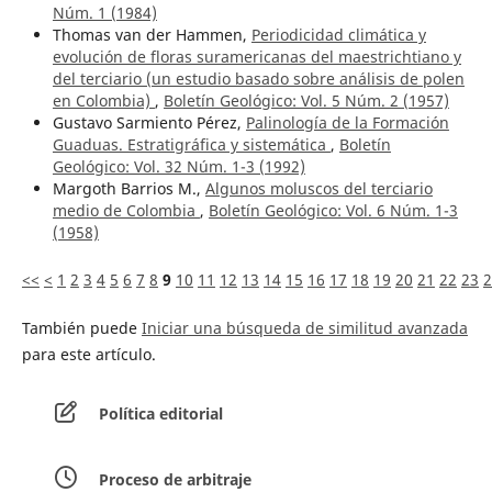
Núm. 1 (1984)
Thomas van der Hammen,
Periodicidad climática y
evolución de floras suramericanas del maestrichtiano y
del terciario (un estudio basado sobre análisis de polen
en Colombia)
,
Boletín Geológico: Vol. 5 Núm. 2 (1957)
Gustavo Sarmiento Pérez,
Palinología de la Formación
Guaduas. Estratigráfica y sistemática
,
Boletín
Geológico: Vol. 32 Núm. 1-3 (1992)
Margoth Barrios M.,
Algunos moluscos del terciario
medio de Colombia
,
Boletín Geológico: Vol. 6 Núm. 1-3
(1958)
<<
<
1
2
3
4
5
6
7
8
9
10
11
12
13
14
15
16
17
18
19
20
21
22
23
2
También puede
Iniciar una búsqueda de similitud avanzada
para este artículo.
Política editorial
Proceso de arbitraje