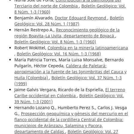
Terciario del norte de Colombia
,
Boletín Geológico: Vol.
8 Núm. 1-3 (1960)
Benjamín Alvarado,
Doctor Edouard Reymond
,
Boletín
Geológico: Vol. 28 Núm. 1 (1987)
Hernán Restrepo A.,
Reconocimiento geológico de la
región Boavita–La Uvita, departamento de Boyacá
,
Boletín Geológico: Vol. 8 Núm. 1-3 (1960)
Robert Wokittel,
Colombia en la minería latinoamericana
,
Boletín Geológico: Vol. 16 Núm. 1-3 (1968)
María Patricia Torres, María Luisa Monsalve, Bernardo
Pulgarín, Héctor Cepeda,
Caldera de Paletará:
aproximación a la fuente de las Ignimbritas del Cauca y
Huila (Colombia)
,
Boletín Geológico: Vol. 37 Núm. 1-3
(1999)
Jaime Galvis Vergara, Ricardo de la Espriella,
El terreno
Caribe occidental en Colombia
,
Boletín Geológico: Vol.
39 Núm. 1-3 (2001)
Hernando Lozano Q., Humberto Perez S., Carlos J. Vesga
G.,
Prospección geoquímica y génesis del mercurio en el
flanco occidental de la cordillera Central de Colombia:
municipios de Aránzazu, Salamina y Pacora,
departamento de Caldas
,
Boletín Geológico: Vol. 27