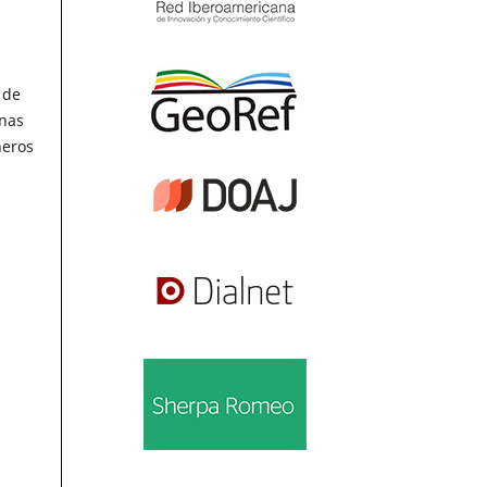
 de
unas
neros