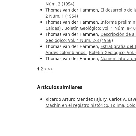
Núm. 2 (1954)
Thomas van der Hammen,
El desarrollo de 
2 Núm. 1 (1954)
Thomas van der Hammen,
Informe prelimina
Caldas)
,
Boletín Geológico: Vol. 1 Núm. 8-10
Thomas van der Hammen,
Descripción de a
Geológico: Vol. 4 Núm. 2-3 (1956)
Thomas van der Hammen,
Estratigrafía del
Andes colombianos
,
Boletín Geológico: Vol.
Thomas van der Hammen,
Nomenclatura pal
1
2
>
>>
Artículos similares
Ricardo Arturo Méndez Fajury, Carlos A. La
Machín en el registro histórico, Tolima, Co
María Teresa Flórez-Molina, Luis Norberto 
preservada en los sedimentos del Pantano 
51 Núm. 1 (2024):
María Teresa Flórez Molina, Luis Norberto P
Sensores paleoclimáticos del último mileni