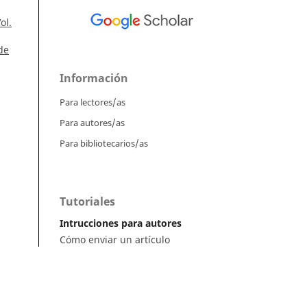
ol.
de
Información
Para lectores/as
Para autores/as
Para bibliotecarios/as
Tutoriales
Intrucciones para autores
Cómo enviar un artículo
Cómo cargar una versión corregida
l.
Cómo diligenciar metadatos en OJS
n,
Instrucciones para revisores
án,