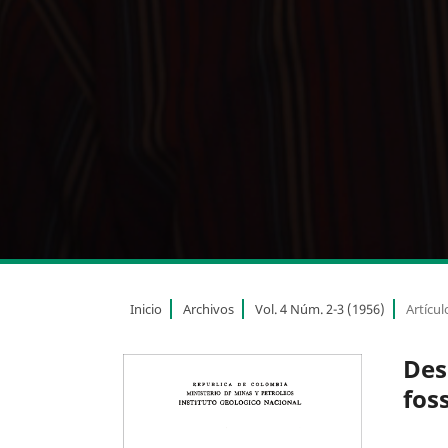
Inicio
Archivos
Vol. 4 Núm. 2-3 (1956)
Artícul
Des
fos