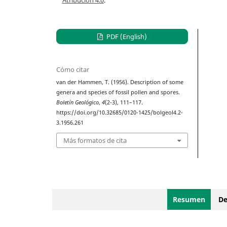
PDF (English)
Cómo citar
van der Hammen, T. (1956). Description of some
genera and species of fossil pollen and spores.
Boletín Geológico
,
4
(2-3), 111–117.
https://doi.org/10.32685/0120-1425/bolgeol4.2-
3.1956.261
Más formatos de cita
Resumen
De