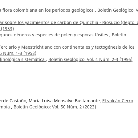
la flora colombiana en los periodos geológicos
,
Boletín Geológico: V
r sobre los yacimientos de carbón de Quinchia - Riosucio (depto. 
 (1953)
lgunos géneros y especies de polen y esporas fósiles
,
Boletín
 Terciario y Maestrichtiano con continentales y tectogénesis de los
 6 Núm. 1-3 (1958)
inológica sistemática
,
Boletín Geológico: Vol. 4 Núm. 2-3 (1956)
verde Castaño, María Luisa Monsalve Bustamante,
El volcán Cerro
lombia
,
Boletín Geológico: Vol. 50 Núm. 2 (2023)
Parra-Sánchez,
Indicadores de la paleo precipitación interanual
La Bramadora, Sopetrán, Antioquia, Colombia
,
Boletín Geológico: Vo
arra Sánchez, Gonzalo Abril Ramírez, Carlos Albeiro Monsalve Marí
o preservados en los sedimentos del Pantano La Bramadora, Sopetr