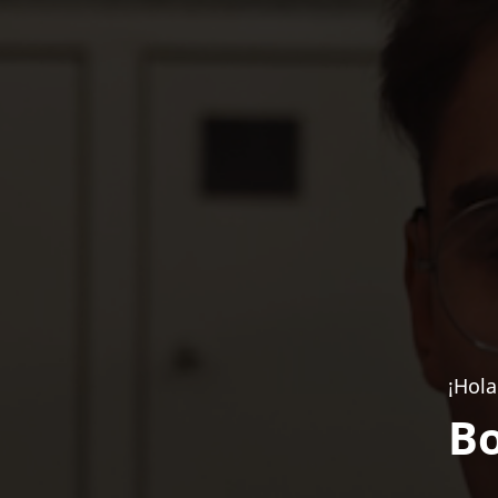
¡Hola
Bo