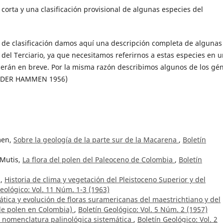
corta y una clasificación provisional de algunas especies del
 de clasificación damos aquí una descripción completa de algunas
del Terciario, ya que necesitamos referirnos a estas especies en 
erán en breve. Por la misma razón describimos algunos de los gé
AN DER HAMMEN 1956)
men,
Sobre la geología de la parte sur de la Macarena
,
Boletín
 Mutis,
La flora del polen del Paleoceno de Colombia
,
Boletín
z,
Historia de clima y vegetación del Pleistoceno Superior y del
eológico: Vol. 11 Núm. 1-3 (1963)
ática y evolución de floras suramericanas del maestrichtiano y del
 de polen en Colombia)
,
Boletín Geológico: Vol. 5 Núm. 2 (1957)
a nomenclatura palinológica sistemática
,
Boletín Geológico: Vol. 2