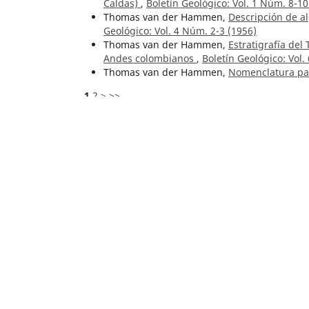
Caldas)
,
Boletín Geológico: Vol. 1 Núm. 8-10
Thomas van der Hammen,
Descripción de a
Geológico: Vol. 4 Núm. 2-3 (1956)
Thomas van der Hammen,
Estratigrafía del
Andes colombianos
,
Boletín Geológico: Vol.
Thomas van der Hammen,
Nomenclatura pal
1
2
>
>>
Artículos similares
Humberto Rosas García,
Observaciones sobre
Boletín Geológico: Vol. 28 Núm. 3 (1987)
Luigi Radelli,
Épocas magmáticas y metaloge
Geológico: Vol. 9 Núm. 1-3 (1961)
Roberto Wokittel,
Bosquejo geográfico y geol
,
Boletín Geológico: Vol. 5 Núm. 3 (1957)
Leopoldo González Oviedo,
Análisis financi
Santa Marta
,
Boletín Geológico: Vol. 38 Núm
Carina Hoorn,
Nota preliminar sobre la eda
Boletín Geológico: Vol. 29 Núm. 2 (1988)
Roberto Wokittel,
Problemas de la geología