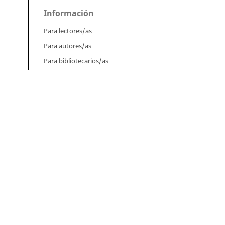
Información
Para lectores/as
Para autores/as
Para bibliotecarios/as
Tutoriales
Intrucciones para autores
Cómo enviar un artículo
Cómo cargar una versión corregida
Cómo diligenciar metadatos en OJS
rijá
Instrucciones para revisores
 de
Cómo hacer una revisión
s)
,
Instrucciones para editores
Cómo enviar un artículo a revisión