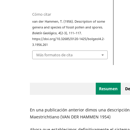
Cómo citar
van der Hammen, T. (1956). Description of some
genera and species of fossil pollen and spores.
Boletín Geológico
,
4
(2-3), 111–117.
https://doi.org/10.32685/0120-1425/bolgeol4.2-
3.1956.261
Más formatos de cita
Resumen
De
En una publicación anterior dimos una descripción 
Maestrichtiano (VAN DER HAMMEN 1954)
Ahora que establecimos definitivamente el sistema