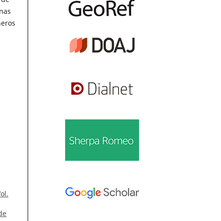
unas
neros
ol.
de