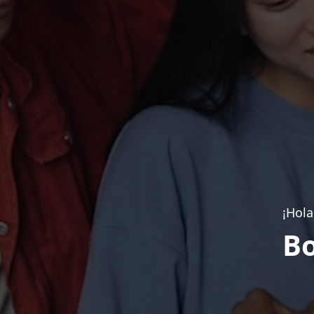
¡Hola
Bo