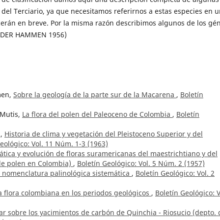
del Terciario, ya que necesitamos referirnos a estas especies en 
erán en breve. Por la misma razón describimos algunos de los gé
AN DER HAMMEN 1956)
men,
Sobre la geología de la parte sur de la Macarena
,
Boletín
 Mutis,
La flora del polen del Paleoceno de Colombia
,
Boletín
z,
Historia de clima y vegetación del Pleistoceno Superior y del
eológico: Vol. 11 Núm. 1-3 (1963)
ática y evolución de floras suramericanas del maestrichtiano y del
 de polen en Colombia)
,
Boletín Geológico: Vol. 5 Núm. 2 (1957)
a nomenclatura palinológica sistemática
,
Boletín Geológico: Vol. 2
la flora colombiana en los periodos geológicos
,
Boletín Geológico: V
r sobre los yacimientos de carbón de Quinchia - Riosucio (depto. 