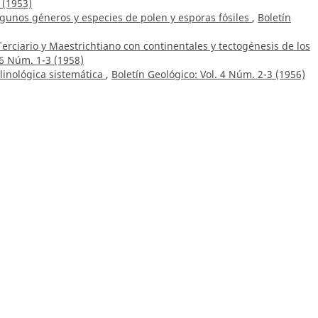
 (1953)
lgunos géneros y especies de polen y esporas fósiles
,
Boletín
 Terciario y Maestrichtiano con continentales y tectogénesis de los
 6 Núm. 1-3 (1958)
inológica sistemática
,
Boletín Geológico: Vol. 4 Núm. 2-3 (1956)
 el problema de la exageración vertical en fotointerpretación
,
néticas en los Andes Colombianos: un cuadro preliminar
,
Boletín
ógico de la Sierra Nevada de Santa Marta y la Sierra Nevada de Pe
ero para mineralizaciones de Ilmenita (Titanio) en la Sierra Nevada
. 1-3 (2000)
d de los sedimentos terciarios de la zona de Araracuara (Amazona
 económica de Colombia
,
Boletín Geológico: Vol. 5 Núm. 3 (1957)