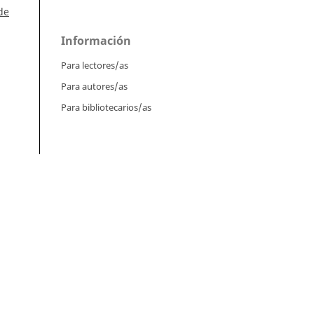
de
Información
Para lectores/as
Para autores/as
Para bibliotecarios/as
Tutoriales
Intrucciones para autores
)
Cómo enviar un artículo
GM
Cómo cargar una versión corregida
Cómo diligenciar metadatos en OJS
n
Instrucciones para revisores
Vol.
Cómo hacer una revisión
jas
Instrucciones para editores