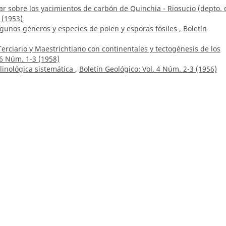
r sobre los yacimientos de carbón de Quinchia - Riosucio (depto. 
 (1953)
lgunos géneros y especies de polen y esporas fósiles
,
Boletín
 Terciario y Maestrichtiano con continentales y tectogénesis de los
 6 Núm. 1-3 (1958)
inológica sistemática
,
Boletín Geológico: Vol. 4 Núm. 2-3 (1956)
a Soto,
Consideraciones geoquímicas y petrogenéticas para
lejo Volcánico Nevado del Huila
,
Boletín Geológico: Núm. 43 (2015
rgath,
Metodología para explorar mineralizaciones primarias de P
 Geológico: Vol. 33 Núm. 1-3 (1993)
”, municipio de Zipaquirá, departamento de Cundinamarca
,
Boletí
os en el noreste del departamento del Tolima
,
Boletín Geológico: 
elo, Nadia R. Rojas Parra, Germán A. Martínez Aparicio, Sandra Ro