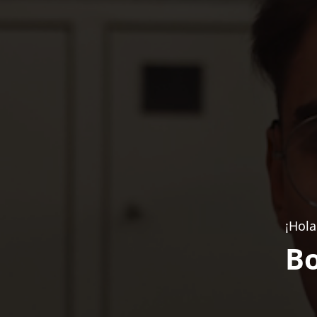
¡Hola
Bo