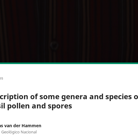
os
cription of some genera and species o
sil pollen and spores
s van der Hammen
o Geológico Nacional