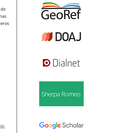
 de
unas
neros
ol.