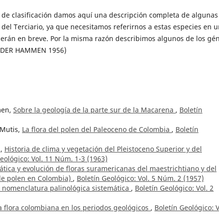
 de clasificación damos aquí una descripción completa de algunas
del Terciario, ya que necesitamos referirnos a estas especies en 
erán en breve. Por la misma razón describimos algunos de los gé
AN DER HAMMEN 1956)
men,
Sobre la geología de la parte sur de la Macarena
,
Boletín
 Mutis,
La flora del polen del Paleoceno de Colombia
,
Boletín
z,
Historia de clima y vegetación del Pleistoceno Superior y del
eológico: Vol. 11 Núm. 1-3 (1963)
ática y evolución de floras suramericanas del maestrichtiano y del
 de polen en Colombia)
,
Boletín Geológico: Vol. 5 Núm. 2 (1957)
a nomenclatura palinológica sistemática
,
Boletín Geológico: Vol. 2
la flora colombiana en los periodos geológicos
,
Boletín Geológico: V