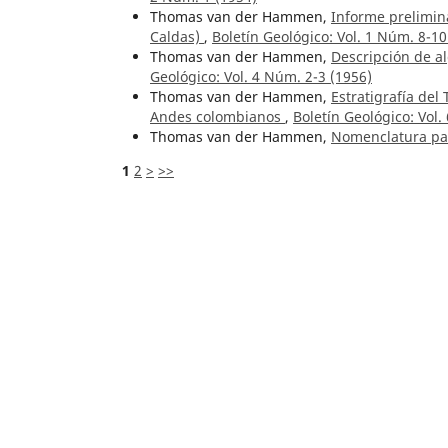
Thomas van der Hammen,
Informe prelimina
Caldas)
,
Boletín Geológico: Vol. 1 Núm. 8-10
Thomas van der Hammen,
Descripción de a
Geológico: Vol. 4 Núm. 2-3 (1956)
Thomas van der Hammen,
Estratigrafía del
Andes colombianos
,
Boletín Geológico: Vol.
Thomas van der Hammen,
Nomenclatura pal
1
2
>
>>
Artículos similares
Ana María Correa Tamayo, Eumenio Ancoche
establecer la evolución magmática del Comp
Raul Muñoz A., Michael Tistl, Klaus P. T. Bu
en el río Condoto, Chocó, Colombia
,
Boletín
Hernán Restrepo,
Mina de carbón “La Vieja
Geológico: Vol. 7 Núm. 1-3 (1959)
Heyley Vergara Sánchez,
Rasgos neotectónic
30 Núm. 1 (1989)
Claudia L. Martín Rincón, Roberto Terraza M