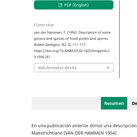
PDF (English)
Cómo citar
van der Hammen, T. (1956). Description of some
genera and species of fossil pollen and spores.
Boletín Geológico
,
4
(2-3), 111–117.
https://doi.org/10.32685/0120-1425/bolgeol4.2-
3.1956.261
Más formatos de cita
Resumen
De
En una publicación anterior dimos una descripción 
Maestrichtiano (VAN DER HAMMEN 1954)