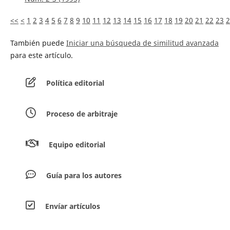
<<
<
1
2
3
4
5
6
7
8
9
10
11
12
13
14
15
16
17
18
19
20
21
22
23
2
También puede
Iniciar una búsqueda de similitud avanzada
para este artículo.
Política editorial
Proceso de arbitraje
Equipo editorial
Guía para los autores
Envíar artículos