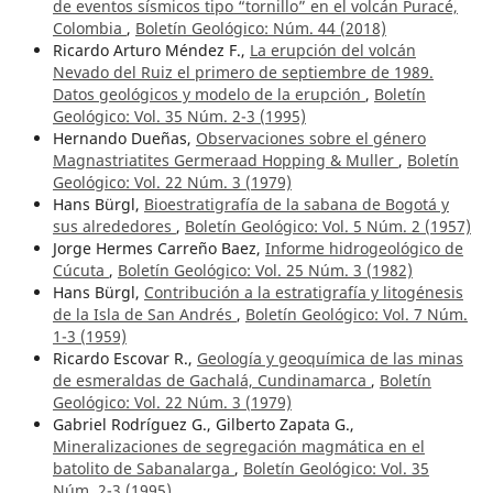
de eventos sísmicos tipo “tornillo” en el volcán Puracé,
Colombia
,
Boletín Geológico: Núm. 44 (2018)
Ricardo Arturo Méndez F.,
La erupción del volcán
Nevado del Ruiz el primero de septiembre de 1989.
Datos geológicos y modelo de la erupción
,
Boletín
Geológico: Vol. 35 Núm. 2-3 (1995)
Hernando Dueñas,
Observaciones sobre el género
Magnastriatites Germeraad Hopping & Muller
,
Boletín
Geológico: Vol. 22 Núm. 3 (1979)
Hans Bürgl,
Bioestratigrafía de la sabana de Bogotá y
sus alrededores
,
Boletín Geológico: Vol. 5 Núm. 2 (1957)
Jorge Hermes Carreño Baez,
Informe hidrogeológico de
Cúcuta
,
Boletín Geológico: Vol. 25 Núm. 3 (1982)
Hans Bürgl,
Contribución a la estratigrafía y litogénesis
de la Isla de San Andrés
,
Boletín Geológico: Vol. 7 Núm.
1-3 (1959)
Ricardo Escovar R.,
Geología y geoquímica de las minas
de esmeraldas de Gachalá, Cundinamarca
,
Boletín
Geológico: Vol. 22 Núm. 3 (1979)
Gabriel Rodríguez G., Gilberto Zapata G.,
Mineralizaciones de segregación magmática en el
batolito de Sabanalarga
,
Boletín Geológico: Vol. 35
Núm. 2-3 (1995)