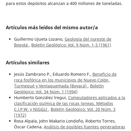
para estos depósitos alcanzan a 400 millones de toneladas.
Artículos más leídos del mismo autor/a
Guillermo Ujueta Lozano,
Geología del noreste de
Bogotá
,
Boletín Geológico: Vol. 9 Núm. 1-3 (1961)
Artículos similares
Jesús Zambrano P., Eduardo Romero F.,
Beneficio de
roca fosfórica en los municipios de Nuevo Colón,
Turmequé y Ventaquemada (Boyacá)
,
Boletín
Geológico: Vol. 34 Núm. 1 (1994)
Humberto González lregui,
Computadores aplicados a la
clasificación química de las rocas ígneas. Métodos
C.l.P.W. y NIGGLI
,
Boletín Geológico: Vol. 20 Núm. 3
(1972)
Rosa Alpala, John Makario Londoño, Roberto Torres,
Óscar Cadena,
Análisis de posibles fuentes generadoras