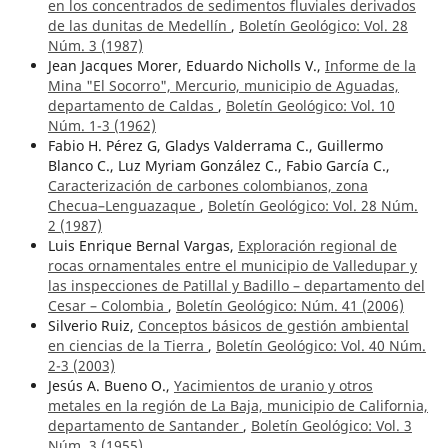
en los concentrados de sedimentos fluviales derivados
de las dunitas de Medellín
,
Boletín Geológico: Vol. 28
Núm. 3 (1987)
Jean Jacques Morer, Eduardo Nicholls V.,
Informe de la
Mina "El Socorro", Mercurio, municipio de Aguadas,
departamento de Caldas
,
Boletín Geológico: Vol. 10
Núm. 1-3 (1962)
Fabio H. Pérez G, Gladys Valderrama C., Guillermo
Blanco C., Luz Myriam González C., Fabio García C.,
Caracterización de carbones colombianos, zona
Checua–Lenguazaque
,
Boletín Geológico: Vol. 28 Núm.
2 (1987)
Luis Enrique Bernal Vargas,
Exploración regional de
rocas ornamentales entre el municipio de Valledupar y
las inspecciones de Patillal y Badillo – departamento del
Cesar – Colombia
,
Boletín Geológico: Núm. 41 (2006)
Silverio Ruiz,
Conceptos básicos de gestión ambiental
en ciencias de la Tierra
,
Boletín Geológico: Vol. 40 Núm.
2-3 (2003)
Jesús A. Bueno O.,
Yacimientos de uranio y otros
metales en la región de La Baja, municipio de California,
departamento de Santander
,
Boletín Geológico: Vol. 3
Núm. 3 (1955)