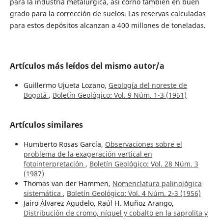
para la industria metalúrgica, así corno también en buen
grado para la corrección de suelos. Las reservas calculadas
para estos depósitos alcanzan a 400 millones de toneladas.
Artículos más leídos del mismo autor/a
Guillermo Ujueta Lozano,
Geología del noreste de
Bogotá
,
Boletín Geológico: Vol. 9 Núm. 1-3 (1961)
Artículos similares
Humberto Rosas García,
Observaciones sobre el
problema de la exageración vertical en
fotointerpretación
,
Boletín Geológico: Vol. 28 Núm. 3
(1987)
Thomas van der Hammen,
Nomenclatura palinológica
sistemática
,
Boletín Geológico: Vol. 4 Núm. 2-3 (1956)
Jairo Álvarez Agudelo, Raúl H. Muñoz Arango,
Distribución de cromo, níquel y cobalto en la saprolita y