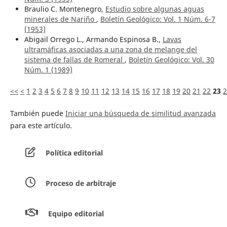
Braulio C. Montenegro,
Estudio sobre algunas aguas
minerales de Nariño
,
Boletín Geológico: Vol. 1 Núm. 6-7
(1953)
Abigail Orrego L., Armando Espinosa B.,
Lavas
ultramáficas asociadas a una zona de melange del
sistema de fallas de Romeral
,
Boletín Geológico: Vol. 30
Núm. 1 (1989)
<<
<
1
2
3
4
5
6
7
8
9
10
11
12
13
14
15
16
17
18
19
20
21
22
23
2
También puede
Iniciar una búsqueda de similitud avanzada
para este artículo.
Política editorial
Proceso de arbitraje
Equipo editorial