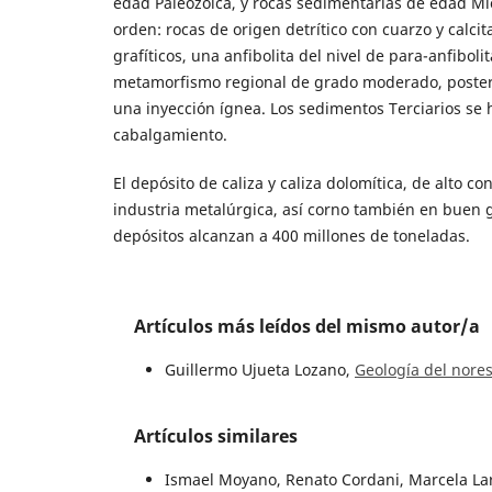
edad Paleozoica, y rocas sedimentarias de edad Mi
orden: rocas de origen detrítico con cuarzo y calcit
grafíticos, una anfibolita del nivel de para-anfiboli
metamorfismo regional de grado moderado, posteri
una inyección ígnea. Los sedimentos Terciarios se 
cabalgamiento.
El depósito de caliza y caliza dolomítica, de alto c
industria metalúrgica, así corno también en buen g
depósitos alcanzan a 400 millones de toneladas.
Artículos más leídos del mismo autor/a
Guillermo Ujueta Lozano,
Geología del nore
Artículos similares
Ismael Moyano, Renato Cordani, Marcela Lar