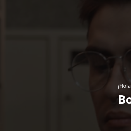
¡Hola
Bo