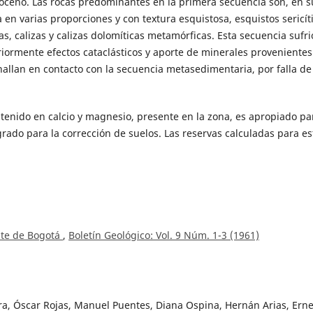
oceno. Las rocas predominantes en la primera secuencia son, en s
a en varias proporciones y con textura esquistosa, esquistos sericít
tas, calizas y calizas dolomíticas metamórficas. Esta secuencia sufr
ormente efectos cataclásticos y aporte de minerales provenientes
hallan en contacto con la secuencia metasedimentaria, por falla de
ontenido en calcio y magnesio, presente en la zona, es apropiado pa
rado para la corrección de suelos. Las reservas calculadas para es
ste de Bogotá
,
Boletín Geológico: Vol. 9 Núm. 1-3 (1961)
a, Óscar Rojas, Manuel Puentes, Diana Ospina, Hernán Arias, Erne