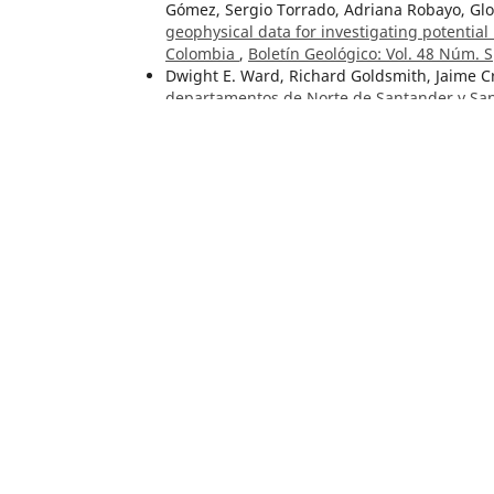
Gómez, Sergio Torrado, Adriana Robayo, Glor
geophysical data for investigating potentia
Colombia
,
Boletín Geológico: Vol. 48 Núm. 
Dwight E. Ward, Richard Goldsmith, Jaime C
departamentos de Norte de Santander y Sa
Thomas van der Hammen,
El desarrollo de 
2 Núm. 1 (1954)
Norma Marcela Lara, Hernán Darío Arias, I
Manuel Puentes, Sergio Torrado, Óscar Rojas
cartography for mineral resources research
San Lucas, Antioquia Batholith and easter
especial: Geofísica aerotransportada
Carlos Ulloa Melo, Erasmo Rodríguez Martí
22 Núm. 1 (1979)
Nicolás Felipe Pedraza, Juan Diego Velazque
volcano, Colombia
,
Boletín Geológico: Vol. 
Liseth Irene Franco-Rosero, Lorena Marín M
Londoño Escobar, Angélica María Candela So
movilidad de plomo de un relave de plantas
Boletín Geológico: Vol. 52 Núm. 2 (2025)
Breiner Dan Bastidas, Juliana Ossa, Cristina
Region-scale estimation of potential ground