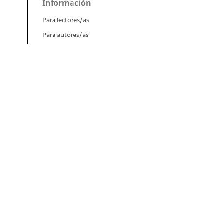
Información
Para lectores/as
Para autores/as
Para bibliotecarios/as
ol.
na,
ical
Tutoriales
e
Intrucciones para autores
Cómo enviar un artículo
ol.
Cómo cargar una versión corregida
hín
Cómo diligenciar metadatos en OJS
Instrucciones para revisores
la
Cómo hacer una revisión
Instrucciones para editores
Cómo enviar un artículo a revisión
uted
Cómo enviar correcciones a los