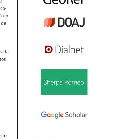
u
ico-
ió un
 de
ra la
tos
sto