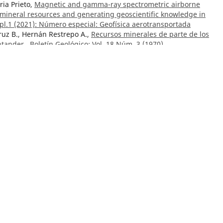
ia Prieto,
Magnetic and gamma-ray spectrometric airborne
l mineral resources and generating geoscientific knowledge in
Spl.1 (2021): Número especial: Geofísica aerotransportada
ruz B., Hernán Restrepo A.,
Recursos minerales de parte de los
ntander
,
Boletín Geológico: Vol. 18 Núm. 3 (1970)
la flora colombiana en los periodos geológicos
,
Boletín Geológico: V
smael Enrique Moyano, Adriana Robayo, Ernesto Gómez, Diana Ospi
, Gloria Prieto,
Integration of geophysical information with geolog
 and other applications in Colombia: examples from the Serranía d
n Amazonia
,
Boletín Geológico: Vol. 48 Núm. Spl.1 (2021): Número
nez,
Geología del cuadrángulo K-12, Guateque
,
Boletín Geológico: V
z, Indira Molina, Andrés Pedraza,
Gravity Studies at the Cerro Mac
49 Núm. 1 (2022)
ercado, Julián Vélez Correa, Camilo Ocampo Marulanda, Jorge Iván
to, Héctor Mario Gutiérrez Zapata,
Evaluación de la reducción de 
 de beneficio de oro mediante la adición de enmiendas minerales
,
 Martínez, María Alejandra Vela, Teresita Betancur, Arbei Osorio,
water recharge in soft and hard rock formations through a distrib