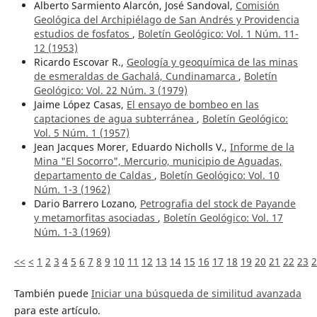
Alberto Sarmiento Alarcón, José Sandoval,
Comisión
Geológica del Archipiélago de San Andrés y Providencia
estudios de fosfatos
,
Boletín Geológico: Vol. 1 Núm. 11-
12 (1953)
Ricardo Escovar R.,
Geología y geoquímica de las minas
de esmeraldas de Gachalá, Cundinamarca
,
Boletín
Geológico: Vol. 22 Núm. 3 (1979)
Jaime López Casas,
El ensayo de bombeo en las
captaciones de agua subterránea
,
Boletín Geológico:
Vol. 5 Núm. 1 (1957)
Jean Jacques Morer, Eduardo Nicholls V.,
Informe de la
Mina "El Socorro", Mercurio, municipio de Aguadas,
departamento de Caldas
,
Boletín Geológico: Vol. 10
Núm. 1-3 (1962)
Dario Barrero Lozano,
Petrografia del stock de Payande
y metamorfitas asociadas
,
Boletín Geológico: Vol. 17
Núm. 1-3 (1969)
<<
<
1
2
3
4
5
6
7
8
9
10
11
12
13
14
15
16
17
18
19
20
21
22
23
2
También puede
Iniciar una búsqueda de similitud avanzada
para este artículo.