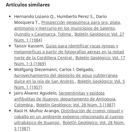
Artículos similares
Hernando Lozano Q., Humberto Perez S., Darío
Mosquera T.,
Prospección geoquímica para oro, plata,
antimonio y mercurio en los municipios de Salento,
Quindío y Cajamarca, Tolima
,
Boletín Geológico: Vol. 27
Núm. 1 (1984)
Taissir Kassem,
Guías para identificar rocas ígneas y
metamórficas a partir de fotografías aéreas en la mitad
norte de la Cordillera Central
,
Boletín Geológico: Vol. 17
Núm. 1-3 (1969)
Wolfgang Diezemann, Carlos l. Delgado,
Aprovechamiento del depósito de agua subterránea
dulce en la isla de San Andrés
,
Boletín Geológico: Vol. 5
Núm. 1 (1957)
Jairo Álvarez Agudelo,
Serpentinitas y epidota
anfibolitas de Ituango, departamento de Antioquia,
Colombia
,
Boletín Geológico: Vol. 28 Núm. 3 (1987)
Raúl H. Muñoz Arango,
Distribución de cromo, níquel y
cobalto en un ambiente exógeno relacionado al cuerpo
ultrabásico de Ituango
,
Boletín Geológico: Vol. 28 Núm.
3 (1987)