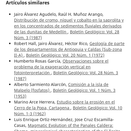
Artículos similares
Jairo Álvarez Agudelo, Raúl H. Muñoz Arango,
Distribución de cromo, níquel y cobalto en la saprolita y
en los concentrados de sedimentos fluviales derivados
de las dunitas de Medellín
,
Boletín Geológico: Vol. 28
Núm. 3 (1987)
Robert Hall, Jairo Álvarez, Héctor Rico,
Geología de parte
de los departamentos de Antioquia y Caldas (Sub-zona
II-A)
,
Boletín Geológico: Vol. 20 Núm. 1 (1972)
Humberto Rosas García,
Observaciones sobre el
problema de la exageración vertical en
fotointerpretación
,
Boletín Geológico: Vol. 28 Núm. 3
(1987)
Alberto Sarmiento Alarcón,
Comisión a la isla de
Malpelo (fosfatos)
,
Boletín Geológico: Vol. 1 Núm. 3
(1953)
Marino Arce Herrera,
Estudio sobre la erosión en el
Cerro de la Popa, Cartagena
,
Boletín Geológico: Vol. 10
Núm. 1-3 (1962)
Luis Enrique Ortiz-Hernández, Jose Cruz Escamilla-
Casas,
Magmatic Evolution of the Panales Caldera: