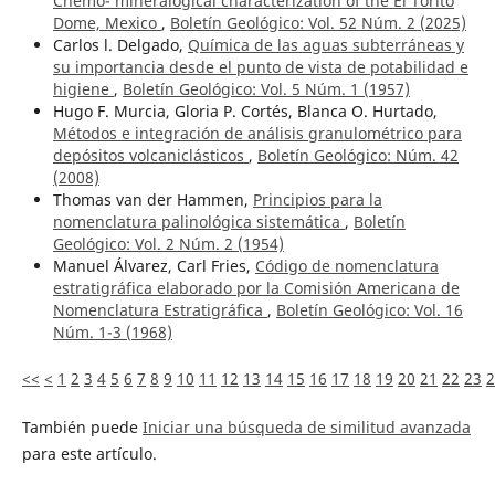
Chemo- mineralogical characterization of the El Torito
Dome, Mexico
,
Boletín Geológico: Vol. 52 Núm. 2 (2025)
Carlos l. Delgado,
Química de las aguas subterráneas y
su importancia desde el punto de vista de potabilidad e
higiene
,
Boletín Geológico: Vol. 5 Núm. 1 (1957)
Hugo F. Murcia, Gloria P. Cortés, Blanca O. Hurtado,
Métodos e integración de análisis granulométrico para
depósitos volcaniclásticos
,
Boletín Geológico: Núm. 42
(2008)
Thomas van der Hammen,
Principios para la
nomenclatura palinológica sistemática
,
Boletín
Geológico: Vol. 2 Núm. 2 (1954)
Manuel Álvarez, Carl Fries,
Código de nomenclatura
estratigráfica elaborado por la Comisión Americana de
Nomenclatura Estratigráfica
,
Boletín Geológico: Vol. 16
Núm. 1-3 (1968)
<<
<
1
2
3
4
5
6
7
8
9
10
11
12
13
14
15
16
17
18
19
20
21
22
23
2
También puede
Iniciar una búsqueda de similitud avanzada
para este artículo.