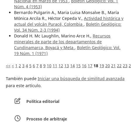
Nacional en marzo de 1953
,
Boletín Geológico: Vol. 1
Núm. 4 (1953)
Bernardo Pulgarin A., Maria Luisa Monsalve B., María
Mónica Arcila R., Héctor Cepeda V.,
Actividad histórica y
actual del volcán Puracé, Colombia
,
Boletín Geológico:
Vol. 34 Núm. 2-3 (1994)
Donald H. Mc Laughlin, Marino Arce H.,
Recursos
minerales de parte de los departamentos de
Cundinamarca, Boyacá y Meta
,
Boletín Geológico: Vol.
19 Núm. 1 (1971)
<<
<
1
2
3
4
5
6
7
8
9
10
11
12
13
14
15
16
17
18
19
20
21
22
23
2
También puede
Iniciar una búsqueda de similitud avanzada
para este artículo.
Política editorial
Proceso de arbitraje