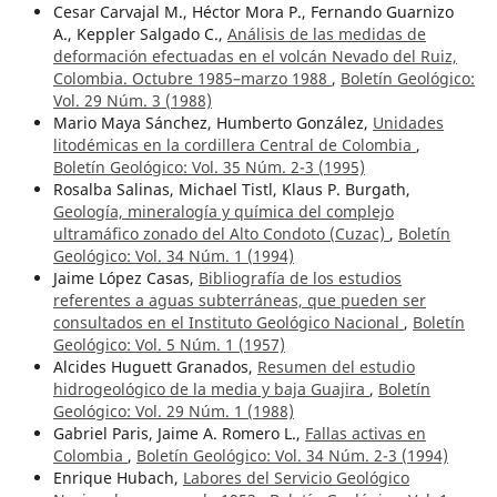
Cesar Carvajal M., Héctor Mora P., Fernando Guarnizo
A., Keppler Salgado C.,
Análisis de las medidas de
deformación efectuadas en el volcán Nevado del Ruiz,
Colombia. Octubre 1985–marzo 1988
,
Boletín Geológico:
Vol. 29 Núm. 3 (1988)
Mario Maya Sánchez, Humberto González,
Unidades
litodémicas en la cordillera Central de Colombia
,
Boletín Geológico: Vol. 35 Núm. 2-3 (1995)
Rosalba Salinas, Michael Tistl, Klaus P. Burgath,
Geología, mineralogía y química del complejo
ultramáfico zonado del Alto Condoto (Cuzac)
,
Boletín
Geológico: Vol. 34 Núm. 1 (1994)
Jaime López Casas,
Bibliografía de los estudios
referentes a aguas subterráneas, que pueden ser
consultados en el Instituto Geológico Nacional
,
Boletín
Geológico: Vol. 5 Núm. 1 (1957)
Alcides Huguett Granados,
Resumen del estudio
hidrogeológico de la media y baja Guajira
,
Boletín
Geológico: Vol. 29 Núm. 1 (1988)
Gabriel Paris, Jaime A. Romero L.,
Fallas activas en
Colombia
,
Boletín Geológico: Vol. 34 Núm. 2-3 (1994)
Enrique Hubach,
Labores del Servicio Geológico