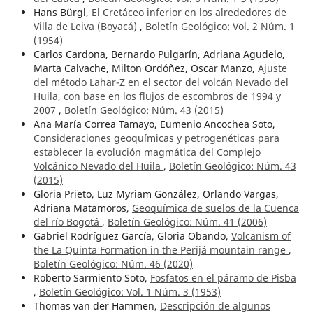
Hans Bürgl,
El Cretáceo inferior en los alrededores de
Villa de Leiva (Boyacá)
,
Boletín Geológico: Vol. 2 Núm. 1
(1954)
Carlos Cardona, Bernardo Pulgarín, Adriana Agudelo,
Marta Calvache, Milton Ordóñez, Oscar Manzo,
Ajuste
del método Lahar-Z en el sector del volcán Nevado del
Huila, con base en los flujos de escombros de 1994 y
2007
,
Boletín Geológico: Núm. 43 (2015)
Ana María Correa Tamayo, Eumenio Ancochea Soto,
Consideraciones geoquímicas y petrogenéticas para
establecer la evolución magmática del Complejo
Volcánico Nevado del Huila
,
Boletín Geológico: Núm. 43
(2015)
Gloria Prieto, Luz Myriam González, Orlando Vargas,
Adriana Matamoros,
Geoquímica de suelos de la Cuenca
del río Bogotá
,
Boletín Geológico: Núm. 41 (2006)
Gabriel Rodríguez García, Gloria Obando,
Volcanism of
the La Quinta Formation in the Perijá mountain range
,
Boletín Geológico: Núm. 46 (2020)
Roberto Sarmiento Soto,
Fosfatos en el páramo de Pisba
,
Boletín Geológico: Vol. 1 Núm. 3 (1953)
Thomas van der Hammen,
Descripción de algunos