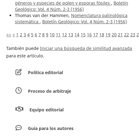
géneros y especies de polen y esporas fósiles
,
Boletín
Geológico: Vol. 4 Núm. 2-3 (1956)
Thomas van der Hammen,
Nomenclatura palinológica
sistemática
,
Boletín Geológico: Vol. 4 Núm. 2-3 (1956)
<<
<
1
2
3
4
5
6
7
8
9
10
11
12
13
14
15
16
17
18
19
20
21
22
23
2
También puede
Iniciar una búsqueda de similitud avanzada
para este artículo.
Política editorial
Proceso de arbitraje
Equipo editorial
Guía para los autores