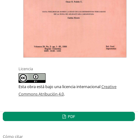
Licencia
Esta obra está bajo una licencia internacional
Creative
Commons Atribución 4.0
.
PDF
Cómo citar