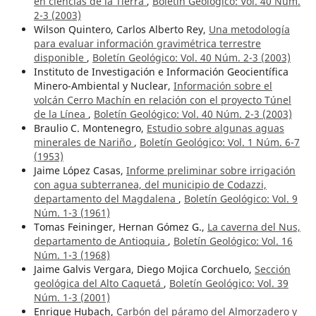
en ciencias de la Tierra
,
Boletín Geológico: Vol. 40 Núm.
2-3 (2003)
Wilson Quintero, Carlos Alberto Rey,
Una metodología
para evaluar información gravimétrica terrestre
disponible
,
Boletín Geológico: Vol. 40 Núm. 2-3 (2003)
Instituto de Investigación e Información Geocientífica
Minero-Ambiental y Nuclear,
Información sobre el
volcán Cerro Machín en relación con el proyecto Túnel
de la Línea
,
Boletín Geológico: Vol. 40 Núm. 2-3 (2003)
Braulio C. Montenegro,
Estudio sobre algunas aguas
minerales de Nariño
,
Boletín Geológico: Vol. 1 Núm. 6-7
(1953)
Jaime López Casas,
Informe preliminar sobre irrigación
con agua subterranea, del municipio de Codazzi,
departamento del Magdalena
,
Boletín Geológico: Vol. 9
Núm. 1-3 (1961)
Tomas Feininger, Hernan Gómez G.,
La caverna del Nus,
departamento de Antioquia
,
Boletín Geológico: Vol. 16
Núm. 1-3 (1968)
Jaime Galvis Vergara, Diego Mojica Corchuelo,
Sección
geológica del Alto Caquetá
,
Boletín Geológico: Vol. 39
Núm. 1-3 (2001)
Enrique Hubach,
Carbón del páramo del Almorzadero y