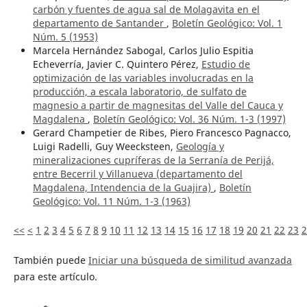
carbón y fuentes de agua sal de Molagavita en el
departamento de Santander
,
Boletín Geológico: Vol. 1
Núm. 5 (1953)
Marcela Hernández Sabogal, Carlos Julio Espitia
Echeverría, Javier C. Quintero Pérez,
Estudio de
optimización de las variables involucradas en la
producción, a escala laboratorio, de sulfato de
magnesio a partir de magnesitas del Valle del Cauca y
Magdalena
,
Boletín Geológico: Vol. 36 Núm. 1-3 (1997)
Gerard Champetier de Ribes, Piero Francesco Pagnacco,
Luigi Radelli, Guy Weecksteen,
Geología y
mineralizaciones cupríferas de la Serranía de Perijá,
entre Becerril y Villanueva (departamento del
Magdalena, Intendencia de la Guajira)
,
Boletín
Geológico: Vol. 11 Núm. 1-3 (1963)
<<
<
1
2
3
4
5
6
7
8
9
10
11
12
13
14
15
16
17
18
19
20
21
22
23
2
También puede
Iniciar una búsqueda de similitud avanzada
para este artículo.