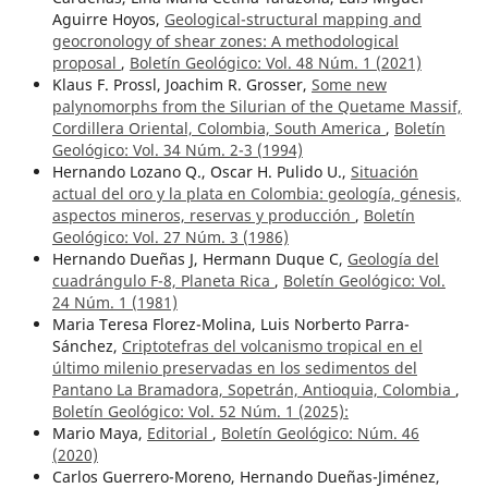
Aguirre Hoyos,
Geological-structural mapping and
geocronology of shear zones: A methodological
proposal
,
Boletín Geológico: Vol. 48 Núm. 1 (2021)
Klaus F. Prossl, Joachim R. Grosser,
Some new
palynomorphs from the Silurian of the Quetame Massif,
Cordillera Oriental, Colombia, South America
,
Boletín
Geológico: Vol. 34 Núm. 2-3 (1994)
Hernando Lozano Q., Oscar H. Pulido U.,
Situación
actual del oro y la plata en Colombia: geología, génesis,
aspectos mineros, reservas y producción
,
Boletín
Geológico: Vol. 27 Núm. 3 (1986)
Hernando Dueñas J, Hermann Duque C,
Geología del
cuadrángulo F-8, Planeta Rica
,
Boletín Geológico: Vol.
24 Núm. 1 (1981)
Maria Teresa Florez-Molina, Luis Norberto Parra-
Sánchez,
Criptotefras del volcanismo tropical en el
último milenio preservadas en los sedimentos del
Pantano La Bramadora, Sopetrán, Antioquia, Colombia
,
Boletín Geológico: Vol. 52 Núm. 1 (2025):
Mario Maya,
Editorial
,
Boletín Geológico: Núm. 46
(2020)
Carlos Guerrero-Moreno, Hernando Dueñas-Jiménez,