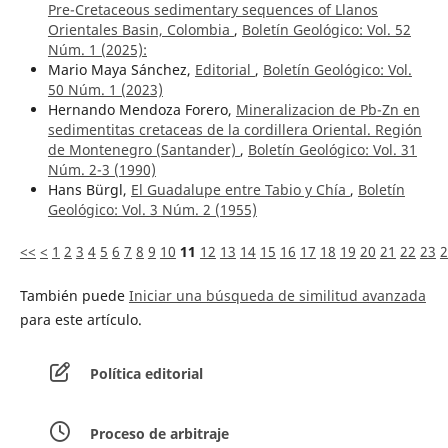
Pre-Cretaceous sedimentary sequences of Llanos
Orientales Basin, Colombia
,
Boletín Geológico: Vol. 52
Núm. 1 (2025):
Mario Maya Sánchez,
Editorial
,
Boletín Geológico: Vol.
50 Núm. 1 (2023)
Hernando Mendoza Forero,
Mineralizacion de Pb-Zn en
sedimentitas cretaceas de la cordillera Oriental. Región
de Montenegro (Santander)
,
Boletín Geológico: Vol. 31
Núm. 2-3 (1990)
Hans Bürgl,
El Guadalupe entre Tabio y Chía
,
Boletín
Geológico: Vol. 3 Núm. 2 (1955)
<<
<
1
2
3
4
5
6
7
8
9
10
11
12
13
14
15
16
17
18
19
20
21
22
23
2
También puede
Iniciar una búsqueda de similitud avanzada
para este artículo.
Política editorial
Proceso de arbitraje