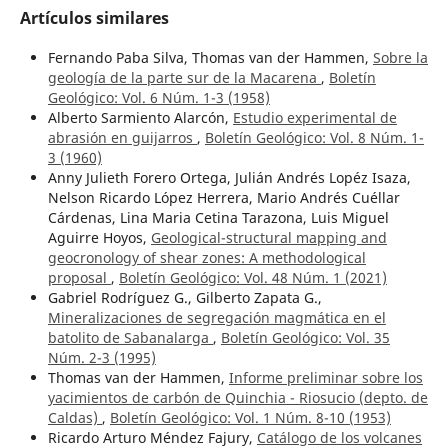
Artículos similares
Fernando Paba Silva, Thomas van der Hammen,
Sobre la
geología de la parte sur de la Macarena
,
Boletín
Geológico: Vol. 6 Núm. 1-3 (1958)
Alberto Sarmiento Alarcón,
Estudio experimental de
abrasión en guijarros
,
Boletín Geológico: Vol. 8 Núm. 1-
3 (1960)
Anny Julieth Forero Ortega, Julián Andrés Lopéz Isaza,
Nelson Ricardo López Herrera, Mario Andrés Cuéllar
Cárdenas, Lina Maria Cetina Tarazona, Luis Miguel
Aguirre Hoyos,
Geological-structural mapping and
geocronology of shear zones: A methodological
proposal
,
Boletín Geológico: Vol. 48 Núm. 1 (2021)
Gabriel Rodríguez G., Gilberto Zapata G.,
Mineralizaciones de segregación magmática en el
batolito de Sabanalarga
,
Boletín Geológico: Vol. 35
Núm. 2-3 (1995)
Thomas van der Hammen,
Informe preliminar sobre los
yacimientos de carbón de Quinchia - Riosucio (depto. de
Caldas)
,
Boletín Geológico: Vol. 1 Núm. 8-10 (1953)
Ricardo Arturo Méndez Fajury,
Catálogo de los volcanes