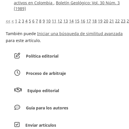
activos en Colombia
,
Boletín Geológico: Vol. 30 Núm. 3
(1989)
<<
<
1
2
3
4
5
6
7
8
9
10
11
12
13
14
15
16
17
18
19
20
21
22
23
2
También puede
Iniciar una búsqueda de similitud avanzada
para este artículo.
Política editorial
Proceso de arbitraje
Equipo editorial
Guía para los autores
Envíar artículos