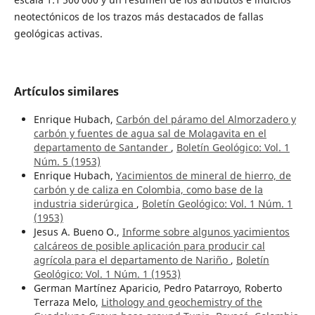
neotectónicos de los trazos más destacados de fallas
geológicas activas.
Artículos similares
Enrique Hubach,
Carbón del páramo del Almorzadero y
carbón y fuentes de agua sal de Molagavita en el
departamento de Santander
,
Boletín Geológico: Vol. 1
Núm. 5 (1953)
Enrique Hubach,
Yacimientos de mineral de hierro, de
carbón y de caliza en Colombia, como base de la
industria siderúrgica
,
Boletín Geológico: Vol. 1 Núm. 1
(1953)
Jesus A. Bueno O.,
Informe sobre algunos yacimientos
calcáreos de posible aplicación para producir cal
agrícola para el departamento de Nariño
,
Boletín
Geológico: Vol. 1 Núm. 1 (1953)
German Martínez Aparicio, Pedro Patarroyo, Roberto
Terraza Melo,
Lithology and geochemistry of the