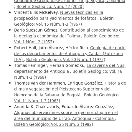
Guadalupe Group base around Tunja, Boyacá, Colombia
,
Boletín Geológico: Núm. 47 (2020)
Vincent Ellis McKelvey,
Nuevas técnicas en la
prospección para yacimientos de fosfatos
,
Boletín
Geológico: Vol. 15 Núm. 1-3 (1967)
Darío Suescun Gómez,
Contribución al conocimiento de
la geología económica del Tolima
,
Boletín Geológico:
Vol. 1 Núm. 2 (1953)
Robert Hall, Jairo Álvarez, Héctor Rico,
Geología de parte
de los departamentos de Antioquia y Caldas (Sub-zona
II-A)
,
Boletín Geológico: Vol. 20 Núm. 1 (1972)
Tomas Feininger, Hernan Gómez G.,
La caverna del Nus,
departamento de Antioquia
,
Boletín Geológico: Vol. 16
Núm. 1-3 (1968)
Thomas van der Hammen, Enrique González,
Historia de
clima y vegetación del Pleistoceno Superior y del
Holoceno de la Sabana de Bogotá
,
Boletín Geológico:
Vol. 11 Núm. 1-3 (1963)
Ananda K. Chakravarty, Eduardo Álvarez González,
Algunas observaciones sobre la geomorfología en el
área del municipio de Urrao, Antioquia - Colombia
,
Boletín Geológico: Vol. 25 Núm. 2 (1982)