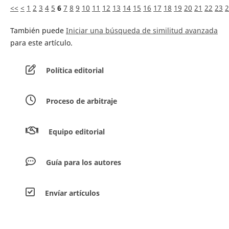
<<
<
1
2
3
4
5
6
7
8
9
10
11
12
13
14
15
16
17
18
19
20
21
22
23
2
También puede
Iniciar una búsqueda de similitud avanzada
para este artículo.
Política editorial
Proceso de arbitraje
Equipo editorial
Guía para los autores
Envíar artículos