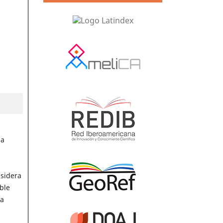
la
nsidera
ble
La