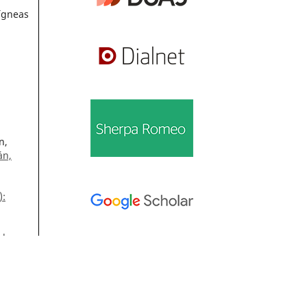
 ígneas
n,
án,
):
l.
Información
 de
Para lectores/as
el
Para autores/as