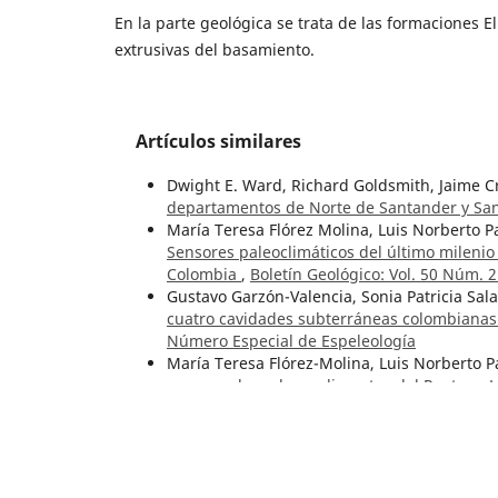
En la parte geológica se trata de las formaciones E
extrusivas del basamiento.
Artículos similares
Dwight E. Ward, Richard Goldsmith, Jaime C
departamentos de Norte de Santander y Sa
María Teresa Flórez Molina, Luis Norberto P
Sensores paleoclimáticos del último mileni
Colombia
,
Boletín Geológico: Vol. 50 Núm. 2
Gustavo Garzón-Valencia, Sonia Patricia Sa
cuatro cavidades subterráneas colombianas:
Número Especial de Espeleología
María Teresa Flórez-Molina, Luis Norberto 
preservada en los sedimentos del Pantano 
51 Núm. 1 (2024):
Roberto Wokittel, Jaime López Casas,
Estudio
Medina
,
Boletín Geológico: Vol. 1 Núm. 4 (1
Roberto Wokittel,
La Formación Cuprífera de 
Magdalena)
,
Boletín Geológico: Vol. 5 Núm.