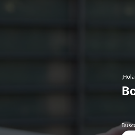
¡Hola
Bo
Busca