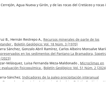
l Cerrejón, Agua Nueva y Girón, y de las rocas del Cretáceo y rocas
ruz B., Hernán Restrepo A.,
Recursos minerales de parte de los
ntander
,
Boletín Geológico: Vol. 18 Núm. 3 (1970)
arra Sánchez, Gonzalo Abril Ramírez, Carlos Albeiro Monsalve Marí
o preservados en los sedimentos del Pantano La Bramadora, Sopetr
 (2023)
lazar-Velásquez, Luisa Fernanda Meza-Maldonado ,
Microclimas en
 evaluación fisicoquímica
,
Boletín Geológico: Vol. 51 Núm. 2 (2024
Parra-Sánchez,
Indicadores de la paleo precipitación interanual
La Bramadora, Sopetrán, Antioquia, Colombia
,
Boletín Geológico: Vo
s mineros y geológicos de la región del Guavio y de los Farallones
953)
la Serranía de Perijá (intendencia de La Guajira y departamento d
 3 (1957)