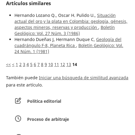
Artículos similares
Hernando Lozano Q., Oscar H. Pulido U.,
Situación
actual del oro y la plata en Colombia: geología, génesis,
aspectos mineros, reservas y producción
,
Boletín
Geológico: Vol. 27 Núm. 3 (1986)
Hernando Dueñas J, Hermann Duque C,
Geología del
cuadrángulo F-8, Planeta Rica
,
Boletín Geológico: Vol.
24 Núm. 1 (1981)
<<
<
1
2
3
4
5
6
7
8
9
10
11
12
13
14
También puede
Iniciar una búsqueda de similitud avanzada
para este artículo.
Política editorial
Proceso de arbitraje