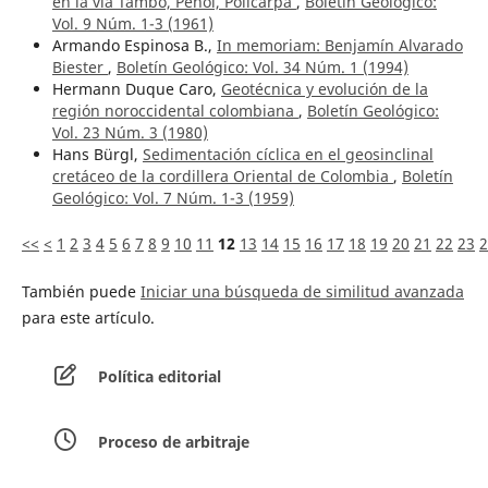
en la vía Tambo, Peñol, Policarpa
,
Boletín Geológico:
Vol. 9 Núm. 1-3 (1961)
Armando Espinosa B.,
In memoriam: Benjamín Alvarado
Biester
,
Boletín Geológico: Vol. 34 Núm. 1 (1994)
Hermann Duque Caro,
Geotécnica y evolución de la
región noroccidental colombiana
,
Boletín Geológico:
Vol. 23 Núm. 3 (1980)
Hans Bürgl,
Sedimentación cíclica en el geosinclinal
cretáceo de la cordillera Oriental de Colombia
,
Boletín
Geológico: Vol. 7 Núm. 1-3 (1959)
<<
<
1
2
3
4
5
6
7
8
9
10
11
12
13
14
15
16
17
18
19
20
21
22
23
2
También puede
Iniciar una búsqueda de similitud avanzada
para este artículo.
Política editorial
Proceso de arbitraje