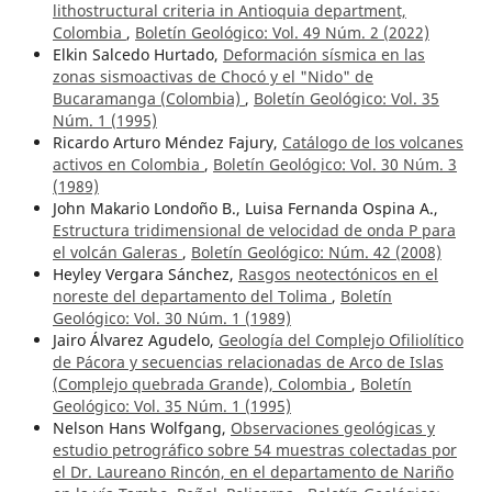
lithostructural criteria in Antioquia department,
Colombia
,
Boletín Geológico: Vol. 49 Núm. 2 (2022)
Elkin Salcedo Hurtado,
Deformación sísmica en las
zonas sismoactivas de Chocó y el "Nido" de
Bucaramanga (Colombia)
,
Boletín Geológico: Vol. 35
Núm. 1 (1995)
Ricardo Arturo Méndez Fajury,
Catálogo de los volcanes
activos en Colombia
,
Boletín Geológico: Vol. 30 Núm. 3
(1989)
John Makario Londoño B., Luisa Fernanda Ospina A.,
Estructura tridimensional de velocidad de onda P para
el volcán Galeras
,
Boletín Geológico: Núm. 42 (2008)
Heyley Vergara Sánchez,
Rasgos neotectónicos en el
noreste del departamento del Tolima
,
Boletín
Geológico: Vol. 30 Núm. 1 (1989)
Jairo Álvarez Agudelo,
Geología del Complejo Ofiliolítico
de Pácora y secuencias relacionadas de Arco de Islas
(Complejo quebrada Grande), Colombia
,
Boletín
Geológico: Vol. 35 Núm. 1 (1995)
Nelson Hans Wolfgang,
Observaciones geológicas y
estudio petrográfico sobre 54 muestras colectadas por
el Dr. Laureano Rincón, en el departamento de Nariño