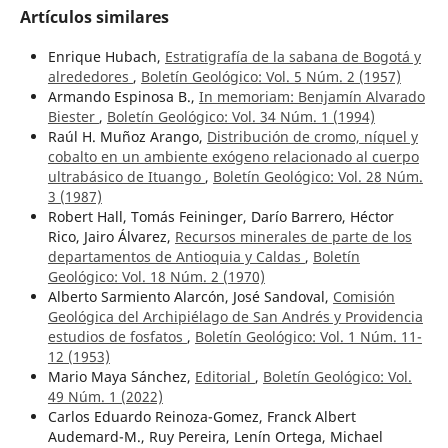
Artículos similares
Enrique Hubach,
Estratigrafía de la sabana de Bogotá y
alrededores
,
Boletín Geológico: Vol. 5 Núm. 2 (1957)
Armando Espinosa B.,
In memoriam: Benjamín Alvarado
Biester
,
Boletín Geológico: Vol. 34 Núm. 1 (1994)
Raúl H. Muñoz Arango,
Distribución de cromo, níquel y
cobalto en un ambiente exógeno relacionado al cuerpo
ultrabásico de Ituango
,
Boletín Geológico: Vol. 28 Núm.
3 (1987)
Robert Hall, Tomás Feininger, Darío Barrero, Héctor
Rico, Jairo Álvarez,
Recursos minerales de parte de los
departamentos de Antioquia y Caldas
,
Boletín
Geológico: Vol. 18 Núm. 2 (1970)
Alberto Sarmiento Alarcón, José Sandoval,
Comisión
Geológica del Archipiélago de San Andrés y Providencia
estudios de fosfatos
,
Boletín Geológico: Vol. 1 Núm. 11-
12 (1953)
Mario Maya Sánchez,
Editorial
,
Boletín Geológico: Vol.
49 Núm. 1 (2022)
Carlos Eduardo Reinoza-Gomez, Franck Albert
Audemard-M., Ruy Pereira, Lenín Ortega, Michael