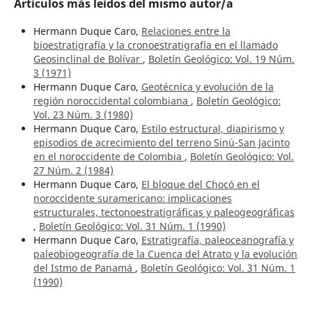
Artículos más leídos del mismo autor/a
Hermann Duque Caro,
Relaciones entre la
bioestratigrafía y la cronoestratigrafía en el llamado
Geosinclinal de Bolívar
,
Boletín Geológico: Vol. 19 Núm.
3 (1971)
Hermann Duque Caro,
Geotécnica y evolución de la
región noroccidental colombiana
,
Boletín Geológico:
Vol. 23 Núm. 3 (1980)
Hermann Duque Caro,
Estilo estructural, diapirismo y
episodios de acrecimiento del terreno Sinú-San Jacinto
en el noroccidente de Colombia
,
Boletín Geológico: Vol.
27 Núm. 2 (1984)
Hermann Duque Caro,
El bloque del Chocó en el
noroccidente suramericano: implicaciones
estructurales, tectonoestratigráficas y paleogeográficas
,
Boletín Geológico: Vol. 31 Núm. 1 (1990)
Hermann Duque Caro,
Estratigrafía, paleoceanografía y
paleobiogeografía de la Cuenca del Atrato y la evolución
del Istmo de Panamá
,
Boletín Geológico: Vol. 31 Núm. 1
(1990)