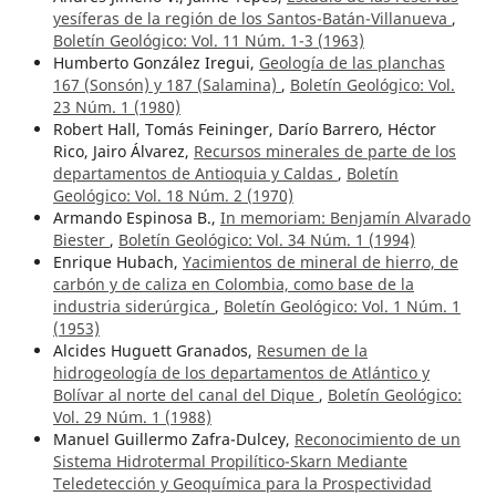
yesíferas de la región de los Santos-Batán-Villanueva
,
Boletín Geológico: Vol. 11 Núm. 1-3 (1963)
Humberto González Iregui,
Geología de las planchas
167 (Sonsón) y 187 (Salamina)
,
Boletín Geológico: Vol.
23 Núm. 1 (1980)
Robert Hall, Tomás Feininger, Darío Barrero, Héctor
Rico, Jairo Álvarez,
Recursos minerales de parte de los
departamentos de Antioquia y Caldas
,
Boletín
Geológico: Vol. 18 Núm. 2 (1970)
Armando Espinosa B.,
In memoriam: Benjamín Alvarado
Biester
,
Boletín Geológico: Vol. 34 Núm. 1 (1994)
Enrique Hubach,
Yacimientos de mineral de hierro, de
carbón y de caliza en Colombia, como base de la
industria siderúrgica
,
Boletín Geológico: Vol. 1 Núm. 1
(1953)
Alcides Huguett Granados,
Resumen de la
hidrogeología de los departamentos de Atlántico y
Bolívar al norte del canal del Dique
,
Boletín Geológico:
Vol. 29 Núm. 1 (1988)
Manuel Guillermo Zafra-Dulcey,
Reconocimiento de un
Sistema Hidrotermal Propilítico-Skarn Mediante
Teledetección y Geoquímica para la Prospectividad