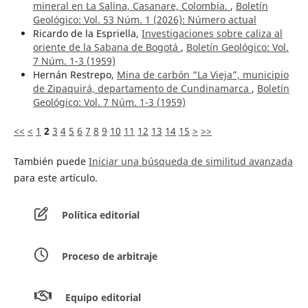
mineral en La Salina, Casanare, Colombia.
,
Boletín
Geológico: Vol. 53 Núm. 1 (2026): ¨Número actual
Ricardo de la Espriella,
Investigaciones sobre caliza al
oriente de la Sabana de Bogotá
,
Boletín Geológico: Vol.
7 Núm. 1-3 (1959)
Hernán Restrepo,
Mina de carbón “La Vieja”, municipio
de Zipaquirá, departamento de Cundinamarca
,
Boletín
Geológico: Vol. 7 Núm. 1-3 (1959)
<<
<
1
2
3
4
5
6
7
8
9
10
11
12
13
14
15
>
>>
También puede
Iniciar una búsqueda de similitud avanzada
para este artículo.
Política editorial
Proceso de arbitraje
Equipo editorial