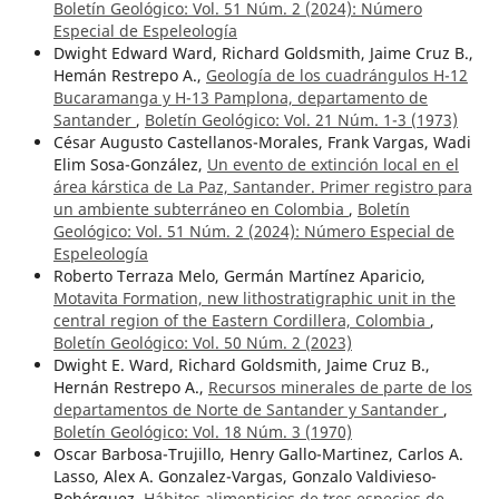
Boletín Geológico: Vol. 51 Núm. 2 (2024): Número
Especial de Espeleología
Dwight Edward Ward, Richard Goldsmith, Jaime Cruz B.,
Hemán Restrepo A.,
Geología de los cuadrángulos H-12
Bucaramanga y H-13 Pamplona, departamento de
Santander
,
Boletín Geológico: Vol. 21 Núm. 1-3 (1973)
César Augusto Castellanos-Morales, Frank Vargas, Wadi
Elim Sosa-González,
Un evento de extinción local en el
área kárstica de La Paz, Santander. Primer registro para
un ambiente subterráneo en Colombia
,
Boletín
Geológico: Vol. 51 Núm. 2 (2024): Número Especial de
Espeleología
Roberto Terraza Melo, Germán Martínez Aparicio,
Motavita Formation, new lithostratigraphic unit in the
central region of the Eastern Cordillera, Colombia
,
Boletín Geológico: Vol. 50 Núm. 2 (2023)
Dwight E. Ward, Richard Goldsmith, Jaime Cruz B.,
Hernán Restrepo A.,
Recursos minerales de parte de los
departamentos de Norte de Santander y Santander
,
Boletín Geológico: Vol. 18 Núm. 3 (1970)
Oscar Barbosa-Trujillo, Henry Gallo-Martinez, Carlos A.
Lasso, Alex A. Gonzalez-Vargas, Gonzalo Valdivieso-
Bohórquez,
Hábitos alimenticios de tres especies de