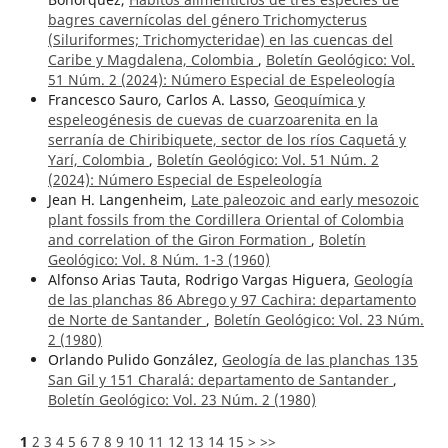
bagres cavernícolas del género Trichomycterus
(Siluriformes; Trichomycteridae) en las cuencas del
Caribe y Magdalena, Colombia
,
Boletín Geológico: Vol.
51 Núm. 2 (2024): Número Especial de Espeleología
Francesco Sauro, Carlos A. Lasso,
Geoquímica y
espeleogénesis de cuevas de cuarzoarenita en la
serranía de Chiribiquete, sector de los ríos Caquetá y
Yarí, Colombia
,
Boletín Geológico: Vol. 51 Núm. 2
(2024): Número Especial de Espeleología
Jean H. Langenheim,
Late paleozoic and early mesozoic
plant fossils from the Cordillera Oriental of Colombia
and correlation of the Giron Formation
,
Boletín
Geológico: Vol. 8 Núm. 1-3 (1960)
Alfonso Arias Tauta, Rodrigo Vargas Higuera,
Geología
de las planchas 86 Abrego y 97 Cachira: departamento
de Norte de Santander
,
Boletín Geológico: Vol. 23 Núm.
2 (1980)
Orlando Pulido González,
Geología de las planchas 135
San Gil y 151 Charalá: departamento de Santander
,
Boletín Geológico: Vol. 23 Núm. 2 (1980)
1
2
3
4
5
6
7
8
9
10
11
12
13
14
15
>
>>