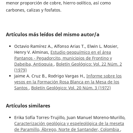
menor proporción de cobre, hierro oolítico, así como
carbones, calizas y fosfatos.
Artículos más leídos del mismo autor/a
Octavio Ramírez A., Alfonso Arias T., Elwin L. Mosier,
Henry V. Alminas,
Estudio geoquímico en el área
Pantanos - Pegadorcito, municipios de Frontino y
Dabeiba, Antioquia
,
Boletín Geológico: Vol. 22 Núm. 2
(1979)
Jaime A. Cruz B., Rodrigo Vargas H.,
Informe sobre los
yesos en la Formación Rosa Blanca en la Mesa de los
Santos
,
Boletín Geológico: Vol. 20 Núm. 3 (1972)
Artículos similares
Erika Sofía Torres-Trujillo, Juan Manuel Moreno-Murillo,
Caracterización geológica y espeleológica de la meseta
de Paramillo, Ábrego, Norte de Santander, Colombia
,