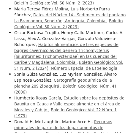
Boletín Geológico: Vol. 50 Núm. 2 (2023)
Maria Teresa Flórez Molina, Luis Norberto Parra
Sánchez,
Datos del Núcleo 14 - Sedimentos del pantano
La Bramadora, Sopetrán, Antioquia, Colombia
,
Boletín
Geológico: Vol. 50 Núm. 2 (2023)
Oscar Barbosa-Trujillo, Henry Gallo-Martinez, Carlos A.
Lasso, Alex A. Gonzalez-Vargas, Gonzalo Valdivieso-
Bohórquez,
Hábitos alimenticios de tres especies de
bagres cavernícolas del género Trichomycterus
(Siluriformes; Trichomycteridae) en las cuencas del
Caribe y Magdalena, Colombia
,
Boletín Geológico: Vol.
51 Núm. 2 (2024): Número Especial de Espeleología
Sonia Güiza González, Luz Myriam González, Álvaro
Espinosa González,
Cartografía geoquímica de la
plancha 209 Zipaquirá
,
Boletín Geológico: Núm. 41
(2006)
Humberto Rosas García,
Estudio sobre los depósitos de
Bauxita en Cauca y Valle especialmente en el área de
Morales y Cabijo
,
Boletín Geológico: Vol. 22 Núm. 1
(1979)
Donald H. Mc Laughlin, Marino Arce H.,
Recursos
minerales de parte de los departamentos de