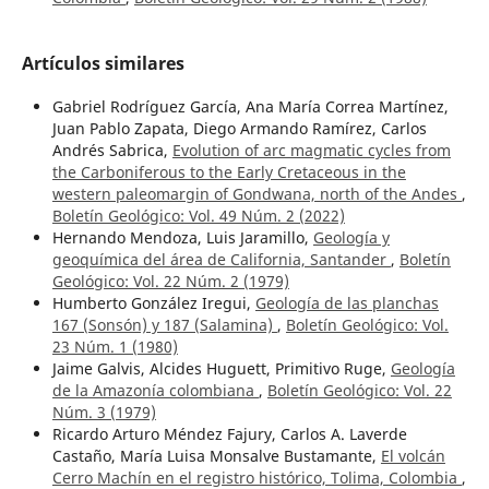
Artículos similares
Gabriel Rodríguez García, Ana María Correa Martínez,
Juan Pablo Zapata, Diego Armando Ramírez, Carlos
Andrés Sabrica,
Evolution of arc magmatic cycles from
the Carboniferous to the Early Cretaceous in the
western paleomargin of Gondwana, north of the Andes
,
Boletín Geológico: Vol. 49 Núm. 2 (2022)
Hernando Mendoza, Luis Jaramillo,
Geología y
geoquímica del área de California, Santander
,
Boletín
Geológico: Vol. 22 Núm. 2 (1979)
Humberto González Iregui,
Geología de las planchas
167 (Sonsón) y 187 (Salamina)
,
Boletín Geológico: Vol.
23 Núm. 1 (1980)
Jaime Galvis, Alcides Huguett, Primitivo Ruge,
Geología
de la Amazonía colombiana
,
Boletín Geológico: Vol. 22
Núm. 3 (1979)
Ricardo Arturo Méndez Fajury, Carlos A. Laverde
Castaño, María Luisa Monsalve Bustamante,
El volcán
Cerro Machín en el registro histórico, Tolima, Colombia
,