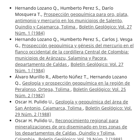
Hernando Lozano Q., Humberto Perez S., Darío
Mosquera T.,
Prospección geoquímica para oro, plata,
antimonio y mercurio en los municipios de Salento,
Quindío y Cajamarca, Tolima
,
Boletín Geológico: Vol. 27
Núm. 1 (1984)
Hernando Lozano Q., Humberto Perez S., Carlos J. Vesga
G.,
Prospección geoquímica y génesis del mercurio en el
flanco occidental de la cordillera Central de Colombia:
municipios de Aránzazu, Salamina y Pacora,
departamento de Caldas
,
Boletín Geológico: Vol. 27
Núm. 1 (1984)
Álvaro Murillo R., Alberto Núñez T., Hernando Lozano
Q.,
Geología y prospección geoquímica en la región de
Peralonso, Ortega, Tolima
,
Boletín Geológico: Vol. 25
Núm. 2 (1982)
Oscar H. Pulido U.,
Geología y geoquímica del área de
San Antonio, Cajamarca, Tolima
,
Boletín Geológico: Vol.
29 Núm. 2 (1988)
Oscar H. Pulido U.,
Reconocimiento regional para
mineralizaciones de oro diseminado en tres zonas de
los departamentos de Caldas, Quindío y Tolima,
Colombia
,
Boletín Geológico: Vol. 29 Núm. 2 (1988)