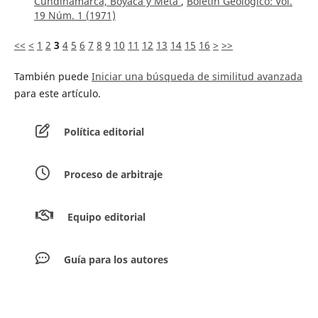
Cundinamarca, Boyacá y Meta
,
Boletín Geológico: Vol.
19 Núm. 1 (1971)
<<
<
1
2
3
4
5
6
7
8
9
10
11
12
13
14
15
16
>
>>
También puede
Iniciar una búsqueda de similitud avanzada
para este artículo.
Política editorial
Proceso de arbitraje
Equipo editorial
Guía para los autores
Envíar artículos