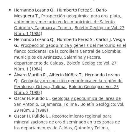
Hernando Lozano Q., Humberto Perez S., Darío
Mosquera T.,
Prospección geoquímica para oro, plata,
antimonio y mercurio en los municipios de Salento,
Quindío y Cajamarca, Tolima
,
Boletín Geológico: Vol. 27
Núm. 1 (1984)
Hernando Lozano Q., Humberto Perez S., Carlos J. Vesga
G.,
Prospección geoquímica y génesis del mercurio en el
flanco occidental de la cordillera Central de Colombia:
municipios de Aránzazu, Salamina y Pacora,
departamento de Caldas
,
Boletín Geológico: Vol. 27
Núm. 1 (1984)
Álvaro Murillo R., Alberto Núñez T., Hernando Lozano
Q.,
Geología y prospección geoquímica en la región de
Peralonso, Ortega, Tolima
,
Boletín Geológico: Vol. 25
Núm. 2 (1982)
Oscar H. Pulido U.,
Geología y geoquímica del área de
San Antonio, Cajamarca, Tolima
,
Boletín Geológico: Vol.
29 Núm. 2 (1988)
Oscar H. Pulido U.,
Reconocimiento regional para
mineralizaciones de oro diseminado en tres zonas de
los departamentos de Caldas, Quindío y Tolima,