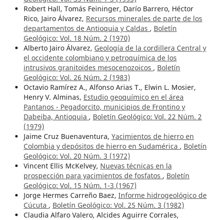
Robert Hall, Tomás Feininger, Darío Barrero, Héctor
Rico, Jairo Álvarez,
Recursos minerales de parte de los
departamentos de Antioquia y Caldas
,
Boletín
Geológico: Vol. 18 Núm. 2 (1970)
Alberto Jairo Álvarez,
Geología de la cordillera Central y
el occidente colombiano y petroquímica de los
intrusivos granitoides mesocenozoicos
,
Boletín
Geológico: Vol. 26 Núm. 2 (1983)
Octavio Ramírez A., Alfonso Arias T., Elwin L. Mosier,
Henry V. Alminas,
Estudio geoquímico en el área
Pantanos - Pegadorcito, municipios de Frontino y
Dabeiba, Antioquia
,
Boletín Geológico: Vol. 22 Núm. 2
(1979)
Jaime Cruz Buenaventura,
Yacimientos de hierro en
Colombia y depósitos de hierro en Sudamérica
,
Boletín
Geológico: Vol. 20 Núm. 3 (1972)
Vincent Ellis McKelvey,
Nuevas técnicas en la
prospección para yacimientos de fosfatos
,
Boletín
Geológico: Vol. 15 Núm. 1-3 (1967)
Jorge Hermes Carreño Baez,
Informe hidrogeológico de
Cúcuta
,
Boletín Geológico: Vol. 25 Núm. 3 (1982)
Claudia Alfaro Valero, Alcides Aguirre Corrales,