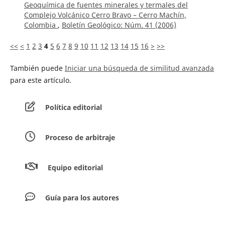
Geoquímica de fuentes minerales y termales del
Complejo Volcánico Cerro Bravo – Cerro Machín,
Colombia
,
Boletín Geológico: Núm. 41 (2006)
<<
<
1
2
3
4
5
6
7
8
9
10
11
12
13
14
15
16
>
>>
También puede
Iniciar una búsqueda de similitud avanzada
para este artículo.
Política editorial
Proceso de arbitraje
Equipo editorial
Guía para los autores