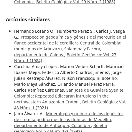
Colombia
,
Boletín Geológico: Vol. 29 Núm. 2 (1988)
Artículos similares
Hernando Lozano Q., Humberto Perez S., Carlos J. Vesga
G.,
Prospección geoquímica y génesis del mercurio en el
flanco occidental de la cordillera Central de Colombia:
municipios de Aránzazu, Salamina y Pacora,
departamento de Caldas
,
Boletín Geológico: Vol. 27
Núm. 1 (1984)
Carolina Amaya López, Marion Weber Scharff, Mauricio
Ibáñez Mejía, Federico Alberto Cuadros Jiménez, Jorge
Julián Restrepo Álvarez, Nilson Francisquini Botelho,
Mario Maya Sánchez, Orlando Manuel Pérez Parra,
Carlos Ramírez Cárdenas,
San José de Guaviare Syenite,
Colombia: Repeated Ediacaran intrusions in the
northwestern Amazonian Craton
,
Boletín Geológico: Vol.
48 Núm. 1 (2021)
Jairo Álvarez A.,
Mineralogía y química de los depósitos
de cromita podiforme de las dunitas de Medellín,
departamento de Antioquia, Colombia
,
Boletín
Geológico: Vol. 33 Núm. 1-3 (1993)