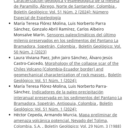
Caracterización geológica y espeleológica de la meseta
de Paramillo, Ábrego, Norte de Santander, Colombia
,
Boletín Geológico: Vol. 51 Núm. 2 (2024): Número
Especial de Espeleología
María Teresa Flórez Molina, Luis Norberto Parra
Sánchez, Gonzalo Abril Ramírez, Carlos Albeiro
Monsalve Marín,
Sensores paleoclimáticos del último
milenio preservados en los sedimentos del Pantano La
Bramadora, Sopetrán, Colombia
,
Boletín Geológico: Vol.
50 Núm. 2 (2023)
Laura Viviana Paez, John Jairo Sánchez, Álvaro Jesús
Castro-Caicedo,
Morphology of the collapse scar of the
Chiles Volcano (Colombia-Ecuador border) and
geomechanical characterization of rock masses
,
Boletín
Geológico: Vol. 51 Núm. 1 (2024):
María Teresa Flórez-Molina, Luis Norberto Parra-
Sánchez,
Indicadores de la paleo precipitación
interanual preservada en los sedimentos del Pantano La
Bramadora, Sopetrán, Antioquia, Colombia
,
Boletín
Geológico: Vol. 51 Núm. 1 (2024):
Héctor Cepeda, Armando Murcia,
Mapa preliminar de
amenaza volcánica potencial. Nevado del Tolima,
Colombia, S.A.
,
Boletín Geológico: Vol. 29 Núm. 3 (1988)