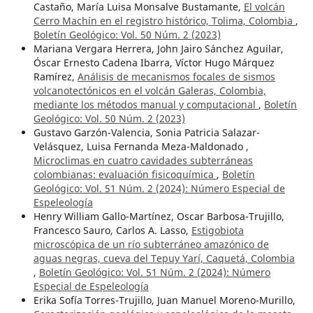
Castaño, María Luisa Monsalve Bustamante,
El volcán
Cerro Machín en el registro histórico, Tolima, Colombia
,
Boletín Geológico: Vol. 50 Núm. 2 (2023)
Mariana Vergara Herrera, John Jairo Sánchez Aguilar,
Óscar Ernesto Cadena Ibarra, Víctor Hugo Márquez
Ramírez,
Análisis de mecanismos focales de sismos
volcanotectónicos en el volcán Galeras, Colombia,
mediante los métodos manual y computacional
,
Boletín
Geológico: Vol. 50 Núm. 2 (2023)
Gustavo Garzón-Valencia, Sonia Patricia Salazar-
Velásquez, Luisa Fernanda Meza-Maldonado ,
Microclimas en cuatro cavidades subterráneas
colombianas: evaluación fisicoquímica
,
Boletín
Geológico: Vol. 51 Núm. 2 (2024): Número Especial de
Espeleología
Henry William Gallo-Martínez, Oscar Barbosa-Trujillo,
Francesco Sauro, Carlos A. Lasso,
Estigobiota
microscópica de un río subterráneo amazónico de
aguas negras, cueva del Tepuy Yarí, Caquetá, Colombia
,
Boletín Geológico: Vol. 51 Núm. 2 (2024): Número
Especial de Espeleología
Erika Sofía Torres-Trujillo, Juan Manuel Moreno-Murillo,