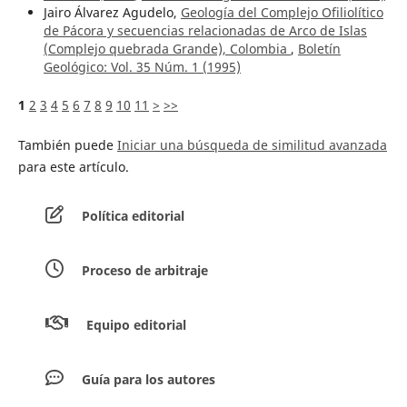
Jairo Álvarez Agudelo,
Geología del Complejo Ofiliolítico
de Pácora y secuencias relacionadas de Arco de Islas
(Complejo quebrada Grande), Colombia
,
Boletín
Geológico: Vol. 35 Núm. 1 (1995)
1
2
3
4
5
6
7
8
9
10
11
>
>>
También puede
Iniciar una búsqueda de similitud avanzada
para este artículo.
Política editorial
Proceso de arbitraje
Equipo editorial
Guía para los autores