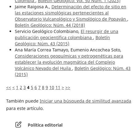
Colombia
,
Boletín Geológico: Vol. 50 Núm. 1 (2023)
Jaime Raigosa A.,
Determinación del efecto de sitio en
las estaciones sismológicas pertenecientes al
Observatorio Vulcanológico y Sismológico de Popayán
,
Boletín Geológico: Núm. 44 (2018)
Servicio Geológico Colombiano,
El resurgir de una
publicación geocientífica colombiana
,
Boletín
Geológico: Núm. 43 (2015)
Ana María Correa Tamayo, Eumenio Ancochea Soto,
Consideraciones geoquímicas y petrogenéticas para
establecer la evolución magmática del Complejo
Volcánico Nevado del Huila
,
Boletín Geológico: Núm. 43
(2015)
<<
<
1
2
3
4
5
6
7
8
9
10
11
>
>>
También puede
Iniciar una búsqueda de similitud avanzada
para este artículo.
Política editorial