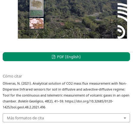
PDF (English)
Cómo citar
Oliveras, N. (2021). Analytical solution of CO2 mass flux measurement with Non-
Dispersive Infrared sensors for soil in diffusive and advective-diffusive regime:
Tool for the continuous and telemetric measurement of volcanic gases in an open
chamber.
Boletín Geológico
,
48
(2), 41–59. https://doi.org/10.32685/0120-
1425/bol.geol.48.2.2021.496
Más formatos de cita