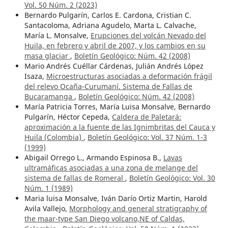
Vol. 50 Núm. 2 (2023)
Bernardo Pulgarín, Carlos E. Cardona, Cristian C.
Santacoloma, Adriana Agudelo, Marta L. Calvache,
María L. Monsalve,
Erupciones del volcán Nevado del
Huila, en febrero y abril de 2007, y los cambios en su
masa glaciar
,
Boletín Geológico: Núm. 42 (2008)
Mario Andrés Cuéllar Cárdenas, Julián Andrés López
Isaza,
Microestructuras asociadas a deformación frágil
del relevo Ocaña-Curumaní. Sistema de Fallas de
Bucaramanga
,
Boletín Geológico: Núm. 42 (2008)
María Patricia Torres, María Luisa Monsalve, Bernardo
Pulgarín, Héctor Cepeda,
Caldera de Paletará:
aproximación a la fuente de las Ignimbritas del Cauca y
Huila (Colombia)
,
Boletín Geológico: Vol. 37 Núm. 1-3
(1999)
Abigail Orrego L., Armando Espinosa B.,
Lavas
ultramáficas asociadas a una zona de melange del
sistema de fallas de Romeral
,
Boletín Geológico: Vol. 30
Núm. 1 (1989)
Maria luisa Monsalve, Iván Darío Ortiz Martin, Harold
Avila Vallejo,
Morphology and general stratigraphy of
the maar-type San Diego volcano,NE of Caldas,